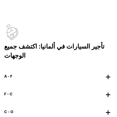
تأجير السيارات في ألمانيا: اكتشف جميع
الوجهات
A - F
F - C
C - O