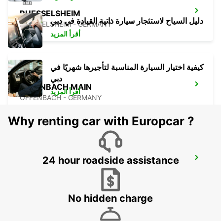
RUESSELSHEIM
دليل السياح لاستئجار سيارة ذاتية القيادة في دبي
RUESSELSHEIM - GERMANY
أقرأ المزيد
كيفية اختيار السيارة المناسبة لتأجيرها شهريًا في
دبي
OFFENBACH MAIN
أقرأ المزيد
OFFENBACH - GERMANY
Why renting car with Europcar ?
24 hour roadside assistance
FRANKFURT 24H OPEN EAST -IKC-
FRANKFURT AM MAIN - GERMANY
No hidden charge