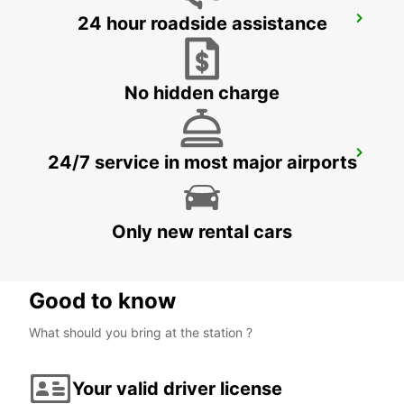
24 hour roadside assistance
LEMGO
LEMGO - GERMANY
No hidden charge
HILDESHEIM
24/7 service in most major airports
HILDESHEIM - GERMANY
Only new rental cars
Good to know
What should you bring at the station ?
Your valid driver license