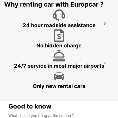
Why renting car with Europcar ?
24 hour roadside assistance
SCHWAEBISCH HALL NO TRUCKS
SCHWAEBISCH HALL - GERMANY
No hidden charge
FUERTH
24/7 service in most major airports
FUERTH - GERMANY
Only new rental cars
Good to know
What should you bring at the station ?