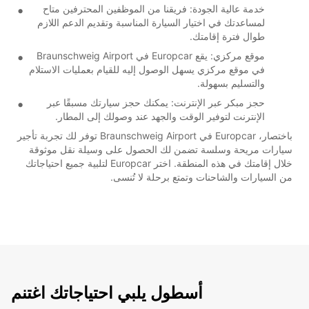
خدمة عالية الجودة: فريقنا من الموظفين المحترفين متاح
لمساعدتك في اختيار السيارة المناسبة وتقديم الدعم اللازم
طوال فترة إقامتك.
موقع مركزي: يقع Europcar في Braunschweig Airport
في موقع مركزي يسهل الوصول إليه للقيام بعمليات الاستلام
والتسليم بسهولة.
حجز مبكر عبر الإنترنت: يمكنك حجز سيارتك مسبقًا عبر
الإنترنت لتوفير الوقت والجهد عند وصولك إلى المطار.
باختصار، Europcar في Braunschweig Airport توفر لك تجربة تأجير
سيارات مريحة وسلسة تضمن لك الحصول على وسيلة نقل موثوقة
خلال إقامتك في هذه المنطقة. اختر Europcar لتلبية جميع احتياجاتك
من السيارات والشاحنات وتمتع برحلة لا تُنسى.
أسطول يلبي احتياجاتك اغتنم