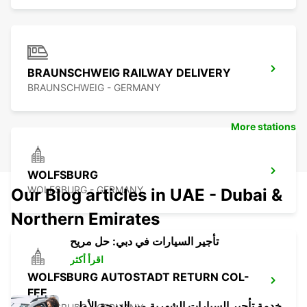
BRAUNSCHWEIG RAILWAY DELIVERY
BRAUNSCHWEIG - GERMANY
More stations
WOLFSBURG
WOLFSBURG - GERMANY
Our Blog articles in UAE - Dubai &
Northern Emirates
تأجير السيارات في دبي: حل مريح
اقرأ أكثر
WOLFSBURG AUTOSTADT RETURN COL-
FEE
خدمة تأجير السيارات الشهرية من الدرجة الأولى