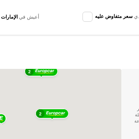
دي
سعر متفاوض عليه
أعيش في
2
2
رحلة
عة