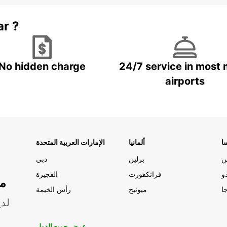
ar ?
No hidden charge
24/7 service in most 
airports
ا
ألمانيا
الإمارات العربية المتحدة
س
برلين
دبي
و
فرانكفورت
الفجيرة
مو
ا
ميونيخ
رأس الخيمة
لدي
عرض جميع الدول