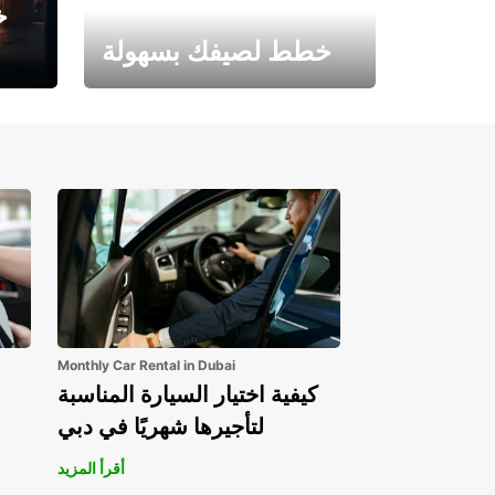
خ
خطط لصيفك بسهولة
احجز الآن وابدأ مغامرتك.
Monthly Car Rental in Dubai
كيفية اختيار السيارة المناسبة
لتأجيرها شهريًا في دبي
أقرأ المزيد