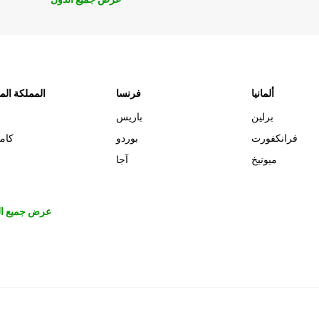
ألمانيا
فرنسا
المملكة الم
برلين
باريس
فرانكفورت
بوردو
كام
ميونيخ
آجا
عرض جميع ال