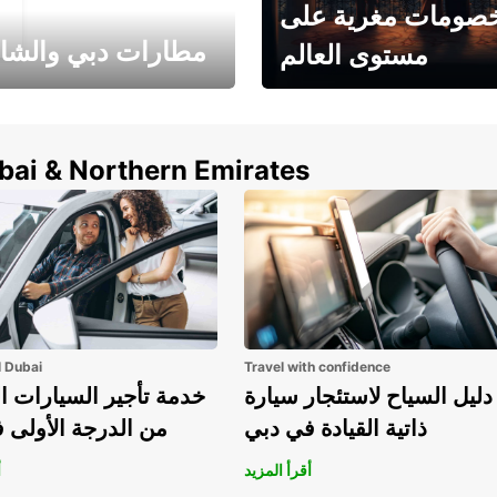
صومات مغرية على
مطارات دبي والشا
مستوى العالم
وفر حتى 15% مع Europcar
الخيار الأمثل لتأجير 
حول العالم!
في المطار ي
ubai & Northern Emirates
l Dubai
Travel with confidence
دليل السياح لاستئجار سيارة
خدمة تأجير السيارات ا
ذاتية القيادة في دبي
من الدرجة الأولى 
أقرأ المزيد
أ