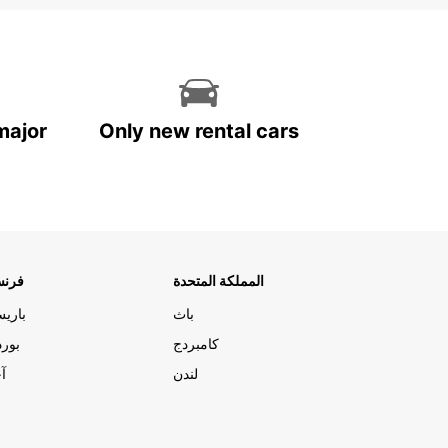
major
Only new rental cars
المملكة المتحدة
فرنس
باث
باري
كامبردج
بورد
لندن
آج