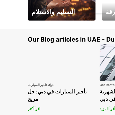
ESSEN - GERMANY
رقة
التسليم والاستلام
سيارتك
هذا الصيف! احصل على
صل إل
سيارتك من عتبة بابك
Our Blog articles in UAE - D
Car Renta
فوائد تأجير السيارات
لشهرية
تأجير السيارات في دبي: حل
في دبي
مريح
قرأ المزيد
اقرأ أكثر