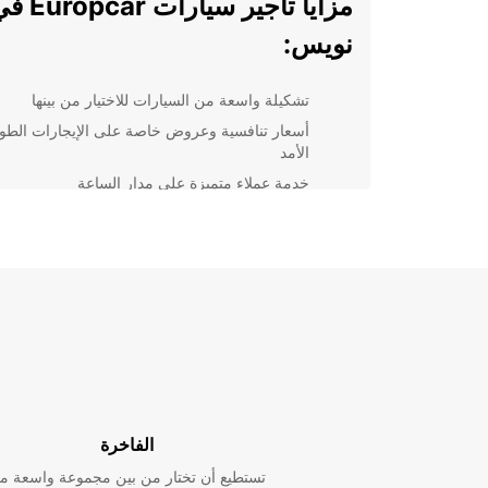
مزايا تأجير سيارات car
نويس:
تشكيلة واسعة من السيارات للاختيار من بينها
أسعار تنافسية وعروض خاصة على الإيجارات الطوي
الأمد
خدمة عملاء متميزة على مدار الساعة
تأجير سيارات ذات جودة عالية وصيانة منتظمة
ابحث عن أقرب فرع Europcar في نويس واحجز سي
لتجربة سفر مريحة وممتعة. سواء كنت تحتاج إلى سيارة
اقتصادية لرحلة قصيرة أو SUV فخمة لقضاء عطلة عائل
نضمن لك تجربة استئجار سيارة سلسة ومريحة.
لا تتردد في الاتصال بفريق خدمة العملاء لدينا إذا كنت بحا
مزيد من المعلومات حول خدمات التأجير أو للحصول على 
الفوري. اختر Europcar لتأجير سياراتك في نويس واستم
بالسفر بأمان وراحة.
الفاخرة
تستطيع أن تختار من بين مجموعة واسعة م