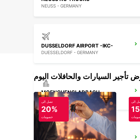
NEUSS - GERMANY
DUSSELDORF AIRPORT -IKC-
DUESSELDORF - GERMANY
MOENCHENGLADBACH
MOENCHENGLADBACH - GERMANY
ل الى
تصل الى
20%
1
ومات
خصومات
ESSEN KETTWIG