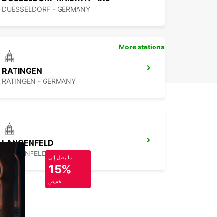
DUESSELDORF - GERMANY
More stations
RATINGEN
RATINGEN - GERMANY
LANGENFELD
LANGENFELD - GERMANY
ما يصل إلى
15%
تخفيض