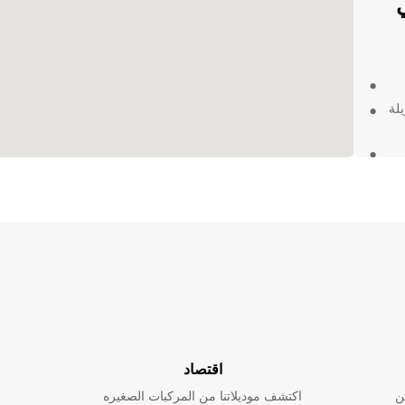
Europ في
لة
ارتك اليوم
ية، فإننا
جة إلى
الدعم
تع
اقتصاد
ن
اكتشف موديلاتنا من المركبات الصغيره