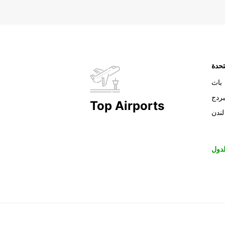
تحدة
باث
بردج
Top Airports
لندن
دول