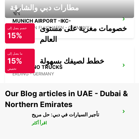
مطارات دبي والشارقة
MUNICH AIRPORT -IKC-
خصومات مغرية على مستوى
MUENCHEN FLUGHAFEN - GERMANY
خصم يصل إلى
15%
العالم
ما يصل إلى
خطط لصيفك بسهولة
15%
ERDING NO TRUCKS
تخفيض
ERDING - GERMANY
Our Blog articles in UAE - Dubai &
Northern Emirates
ROSENHEIM
تأجير السيارات في دبي: حل مريح
ROSENHEIM - GERMANY
اقرأ أكثر