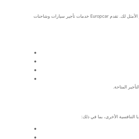
مرحبًا بكم في Mannheim Kaefertal! إذا كنت تبحث عن خدمة تأجير سيارات موثوقة وموثوقة في هذه المنطقة، فإن Europcar هي الخيار الأمثل لك. تقدم Europcar خدمات تأجير سيارات وشاحنات