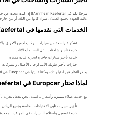
تأجير السيارات والشاحنات في Mannheim Kaefertal
عالية الجودة لجميع العملاء، سواء كانوا من البلاد أو من خارجه
الخدمات التي نقدمها في Mannheim Kaefertal
تشكيلة واسعة من سيارات الركاب لجميع الأذواق والا
خدمة تأجير شاحنات لنقل البضائع أو الأثاث
خدمة تأجير سيارات فاخرة لتجربة قيادة مميزة
خيارات تأجير طويلة الأمد لرجال الأعمال والشركات
بغض النظر عن احتياجاتك، يمكننا تلبيتها في Europcar في Mannheim Kaefertal. قم بزيارة إحدى فروعنا اليوم للاختيار من بجميع خيارات التأجير المتاحة.
لماذا تختار Europcar في Mannheim Kaefertal؟
مع خدمة عملاء متميزة وأسعار تنافسية، نحن نجعل تجربة تأجير السيارات لدينا سهلة ومريحة لل
تأجير سيارات تلبي الاحتياجات الخاصة بجميع الزبائن
خدمة توصيل واستلام السيارات في المواعيد المحددة