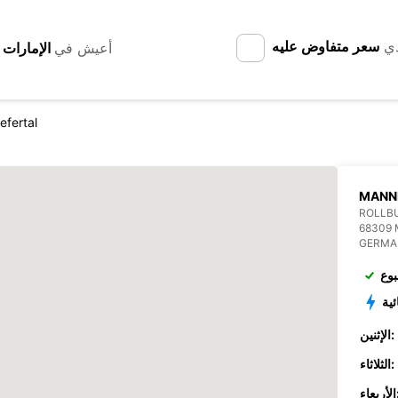
دي
سعر متفاوض عليه
أعيش في
fertal
MANN
ROLLBU
68309
GERMA
بوع
ئية
الإثنين:
الثلاثاء:
عاء: