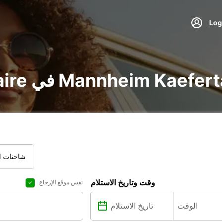
ر voiture و utilitaire في Mannheim Kaefertal
شاحنات ال
وقت وتاريخ الاستلام
نفس موقع الإرجاع