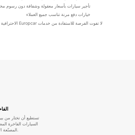
تأجير سيارات بأسعار معقولة وشفافة دون رسوم مخف
خيارات دفع مرنة تناسب جميع العملاء
لا تفوت الفرصة للاستفادة من خدمات Europcar الاحترافية في Mannheim Kaefertal. احجز اليوم وتمتع بتجربة تأجير سيارات لا تشوبها شائبة.
الفا
تستطيع أن تختار من ب
السيارات الفاخرة الم
المصنّعة الأسطورية.