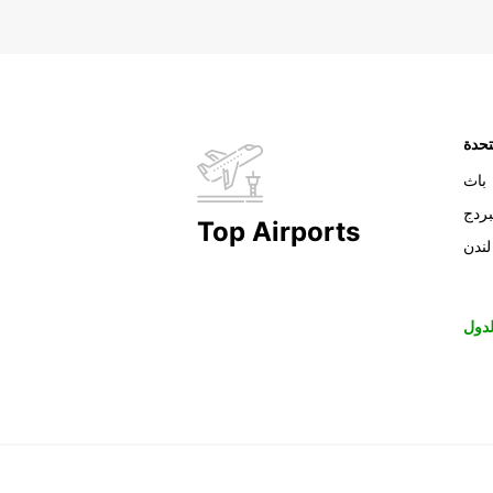
تحدة
باث
بردج
Top Airports
لندن
دول