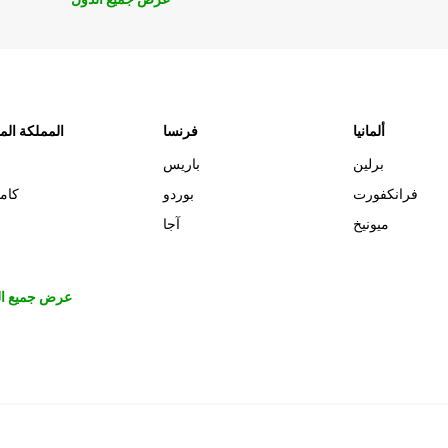
ألمانيا
فرنسا
المملكة الم
برلين
باريس
فرانكفورت
بوردو
كام
ميونيخ
آجا
عرض جميع ال