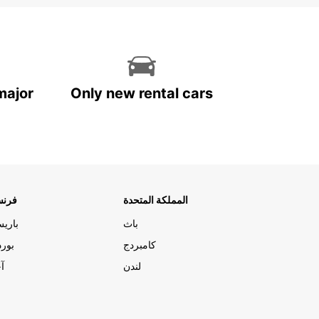
major
Only new rental cars
المملكة المتحدة
فرنس
باث
باري
كامبردج
بورد
لندن
آج