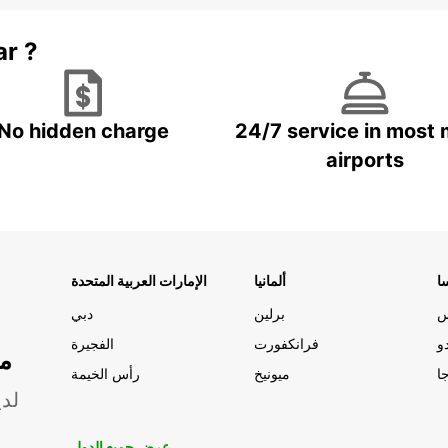
ar ?
No hidden charge
24/7 service in most 
airports
ا
ألمانيا
الإمارات العربية المتحدة
س
برلين
دبي
و
فرانكفورت
الفجيرة
مو
ا
ميونيخ
رأس الخيمة
لدي
عرض جميع الدول