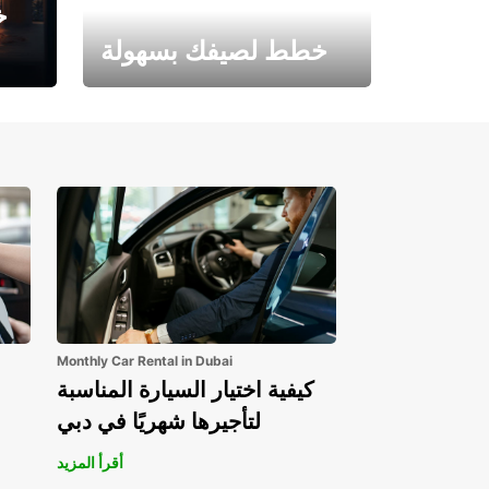
خ
خطط لصيفك بسهولة
احجز الآن وابدأ مغامرتك.
Monthly Car Rental in Dubai
كيفية اختيار السيارة المناسبة
لتأجيرها شهريًا في دبي
أقرأ المزيد