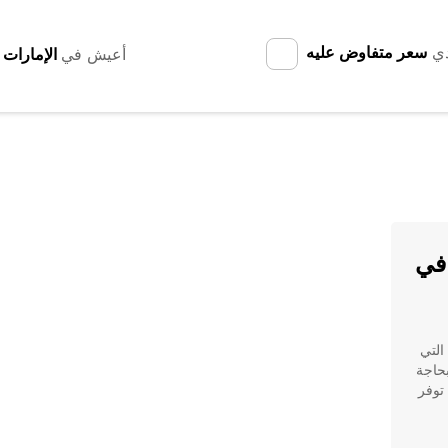
دي
سعر متفاوض عليه
أعيش في
في
 Aurich المميزة التي
بحاجة
إلى شاحنة لنقل البضائع أو لتنقلات العمل، فإن Europcar توفر