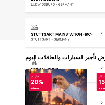
LUDWIGSBURG - GERMANY
STUTTGART MAINSTATION -IKC-
STUTTGART - GERMANY
SINDELFINGEN
SINDELFINGEN - GERMANY
ل الى
تصل الى
20%
1
ومات
خصومات
HEILBRONN TILL 10PM