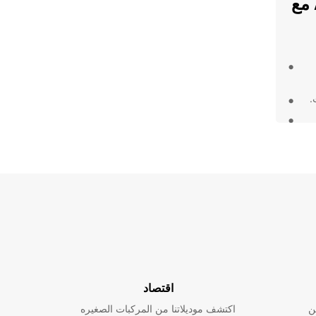
فوائد تأجير الشاحنات في Aurich مع
.
Au واستفد من الخدمة
ير لا
اقتصاد
ن
اكتشف موديلاتنا من المركبات الصغيره