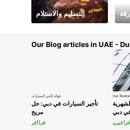
HEILBRONN - GERMANY
رقة
التسليم والاستلام
سيارتك
هذا الصيف! احصل على
صل إل
سيارتك من عتبة بابك
Our Blog articles in UAE - D
Car Renta
فوائد تأجير السيارات
لشهرية
تأجير السيارات في دبي: حل
في دبي
مريح
قرأ المزيد
اقرأ أكثر