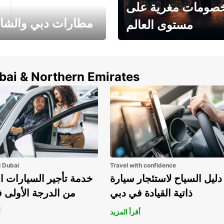
صومات مغرية على
مطارات دبي والشا
مستوى العالم
وفر حتى 15% مع Europcar
الخيار الأمثل لتأجير 
حول العالم!
في المطار ي
ubai & Northern Emirates
l Dubai
Travel with confidence
دليل السياح لاستئجار سيارة
خدمة تأجير السيارات ا
ذاتية القيادة في دبي
من الدرجة الأولى 
أقرأ المزيد
أ