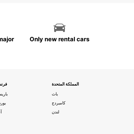
major
Only new rental cars
المملكة المتحدة
فرنس
باث
باري
كامبردج
بورد
لندن
آج