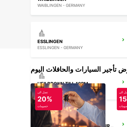
WAIBLINGEN - GERMANY
ESSLINGEN
ESSLINGEN - GERMANY
HEILBRONN TILL 10PM
HEILBRONN - GERMANY
ل الى
تصل الى
20%
1
ومات
خصومات
NECKARSULM AUDI CAR RETURN ONLY