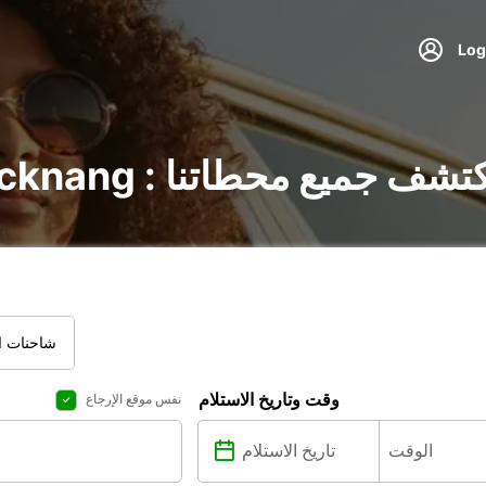
ير السيارات في Backnang : اكتشف جميع محطاتنا
شاحنات ال
وقت وتاريخ الاستلام
نفس موقع الإرجاع