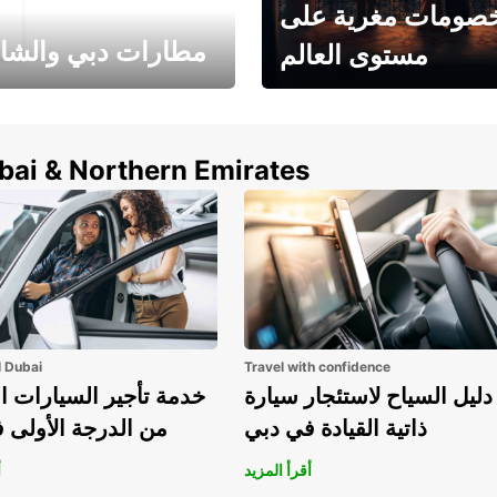
صومات مغرية على
مطارات دبي والشا
مستوى العالم
وفر حتى 15% مع Europcar
الخيار الأمثل لتأجير 
حول العالم!
في المطار ي
ubai & Northern Emirates
l Dubai
Travel with confidence
دليل السياح لاستئجار سيارة
خدمة تأجير السيارات ا
ذاتية القيادة في دبي
من الدرجة الأولى 
أقرأ المزيد
أ