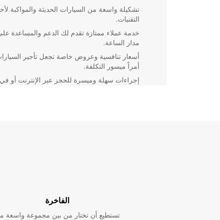
تشكيلة واسعة من السيارات الحديثة والمواكبة لأ
التقنيات.
خدمة عملاء ممتازة تقدم لك الدعم والمساعدة على
مدار الساعة.
أسعار تنافسية وعروض خاصة تجعل تأجير السيارا
أمراً ميسور التكلفة.
إجراءات سهلة وميسرة للحجز عبر الإنترنت أو في
فروعنا المختارة.
توفير خدمات تأمين شاملة وإضافية لتوفير راحة الب
أثناء رحلتك.
سواء كنت تحتاج إلى سيارة فاخرة لرحلة عمل أو سيارة عا
لقضاء عطلة ممتعة، Europcar في Backnang يضمن
تجربة تأجير مميزة ومريحة. تعرف على الخيارات المتاحة ا
واجعل رحلتك أكثر سهولة وراحة مع Europcar.
الفاخرة
تستطيع أن تختار من بين مجموعة واسعة م