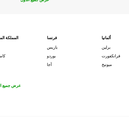
ألمانيا
فرنسا
المملكة الم
برلين
باريس
فرانكفورت
بوردو
كام
ميونيخ
آجا
عرض جميع ال