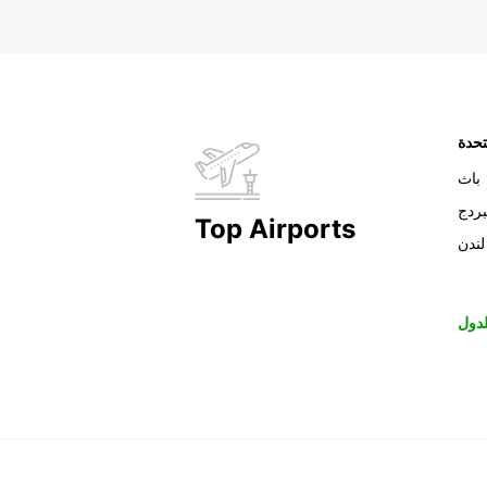
تحدة
باث
بردج
Top Airports
لندن
دول