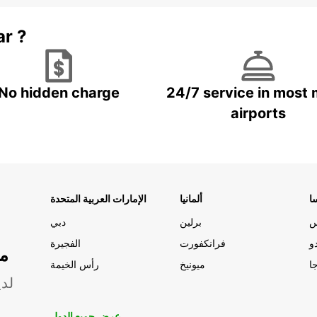
ar ?
No hidden charge
24/7 service in most 
airports
ا
ألمانيا
الإمارات العربية المتحدة
س
برلين
دبي
و
فرانكفورت
الفجيرة
مو
ا
ميونيخ
رأس الخيمة
لدي
عرض جميع الدول