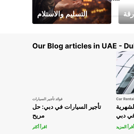
NECKARSULM - GERMANY
رقة
التسليم والاستلام
سيارتك
هذا الصيف! احصل على
صل إل
سيارتك من عتبة بابك
Our Blog articles in UAE - D
Car Renta
فوائد تأجير السيارات
لشهرية
تأجير السيارات في دبي: حل
في دبي
مريح
قرأ المزيد
اقرأ أكثر