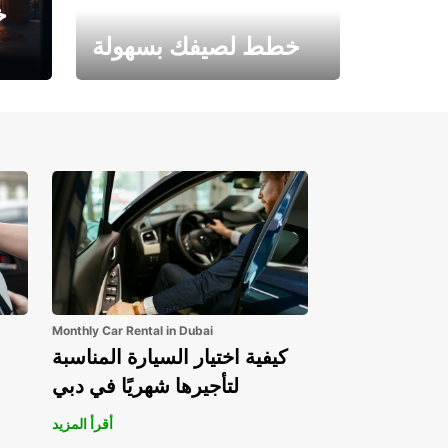
خ
خطط لصيفك بسهولة
احجز الآن وابدأ مغامرتك.
Monthly Car Rental in Dubai
كيفية اختيار السيارة المناسبة
لتأجيرها شهريًا في دبي
أقرأ المزيد