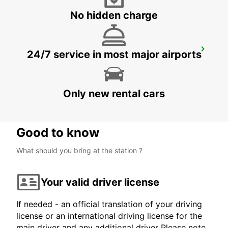
No hidden charge
BERGISCH-GLADBACH TILL 30 11 2026
24/7 service in most major airports
BERGISCH-GLADBACH - GERMANY
Only new rental cars
Good to know
What should you bring at the station ?
Your valid driver license
If needed - an official translation of your driving
license or an international driving license for the
main driver and any additional driver Please note