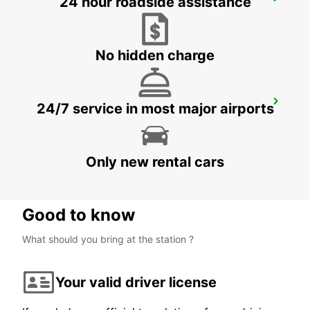
24 hour roadside assistance
LANDSHUT
LANDSHUT - GERMANY
No hidden charge
MUNICH EAST *NO TRUCKS*
24/7 service in most major airports
MUENCHEN - GERMANY
Only new rental cars
Good to know
What should you bring at the station ?
Your valid driver license