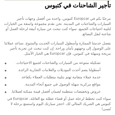
تأجير الشاحنات في كتبوس
مرحبًا بكم في Europcar كتبوس، واحدة من أفضل وجهات تأجير
السيارات والشاحنات في المدينة. نحن نقدم مجموعة واسعة من الخيارات
لتلبية احتياجات الجميع، سواء كنت تبحث عن سيارة أنيقة لرحلة العمل أو
شاحنة لنقل البضائع.
بفضل خدمتنا الممتازة وأسطول السيارات الحديث والمتنوع، نساعد عملائنا
على الوصول إلى وجهتهم بأمان وراحة. إن كنت تبحث عن تجربة تأجير
مريحة وسهلة في كتبوس، فإن Europcar هي الخيار الأمثل.
تشكيلة متنوعة من السيارات والشاحنات لجميع الاحتياجات.
أسطولنا يضم أحدث الموديلات والعلامات التجارية الرائدة.
خدمة عملاء متفانية تهتم بتلبية متطلبات العملاء بكفاءة.
مواقع مركزية سهلة الوصول في جميع أنحاء المدينة.
عروض وتخفيضات منتظمة لضمان أفضل قيمة ممكنة لعملائنا.
سواء كنت تخطط لرحلة عمل أو قضاء عطلة مع العائلة، Europcar في
كتبوس هي الشريك المثالي لك. احجز سيارتك اليوم واستمتع برحلة لا
تُنسى!