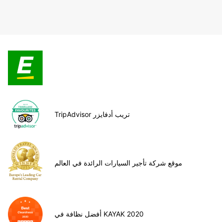
TripAdvisor تريب أدفايزر
موقع شركة تأجير السيارات الرائدة في العالم
أفضل نظافة في KAYAK 2020