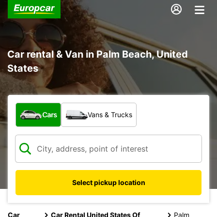
Car rental & Van in Palm Beach, United
States
What type of vehicle?
Cars
Vans & Trucks
Select pickup location
Car
Car Rental United States Of
Palm