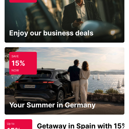
Enjoy our business deals
SAVE
15%
NOW
Your Summer in Germany
Getaway in Spain with 15%
Up to