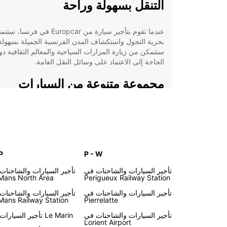
التنقل بسهولة وراحة
عندما تقوم بتأجير سيارة من Europcar في فرنسا، ست
بحرية التجول واستكشاف المدن الفرنسية الجميلة بسهولة
ستتمكن من زيارة المزارات السياحية والمعالم الثقافية دو
الحاجة إلى الاعتماد على وسائل النقل العامة.
مجموعة متنوعة من السيارات
توفر Europcar تشكيلة واسعة من السيارات لتلبية احتي
جميع العملاء. سواء كنت تبحث عن سيارة اقتصادية لرحلة
قصيرة أو سيارة عائلية لرحلة طويلة، ستجد ما تحتاجه لدى
Europcar في فرنسا.
P
P - W
خدمات تأجير مريحة
تأجير السيارات والشاحنات في
تأجير السيارات والشاحنات
Mans North Area
Perigueux Railway Station
بالإضافة إلى توفير سيارات عالية الجودة، تقدم Europcar
تأجير السيارات والشاحنات في
تأجير السيارات والشاحنات
خدمات تأجير مريحة تشمل تسليم السيارة إلى موقعك الم
Mans Railway Station
Pierrelatte
وخيارات تأجير مرنة تتناسب مع جدولك الزمني.
تأجير السيارات والشاحنات في
تأجير السيارات في Le Marin
Lorient Airport