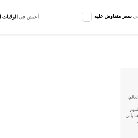
دي
سعر متفاوض عليه
أعيش في
عالم،
لمهم
ا يأتي
ة