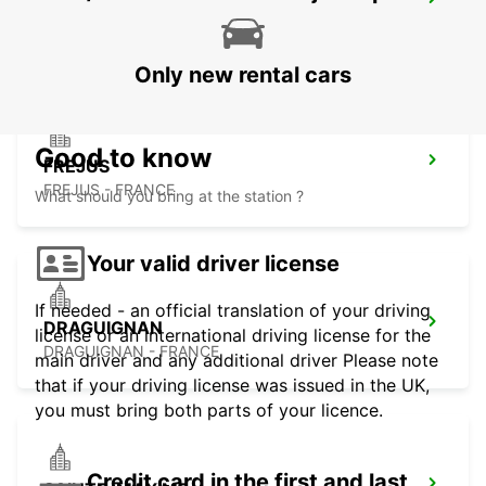
CANNES AIRPORT
CANNES LA BOCCA - FRANCE
Only new rental cars
Good to know
FREJUS
FREJUS - FRANCE
What should you bring at the station ?
Your valid driver license
If needed - an official translation of your driving
DRAGUIGNAN
license or an international driving license for the
DRAGUIGNAN - FRANCE
main driver and any additional driver Please note
that if your driving license was issued in the UK,
you must bring both parts of your licence.
Credit card in the first and last