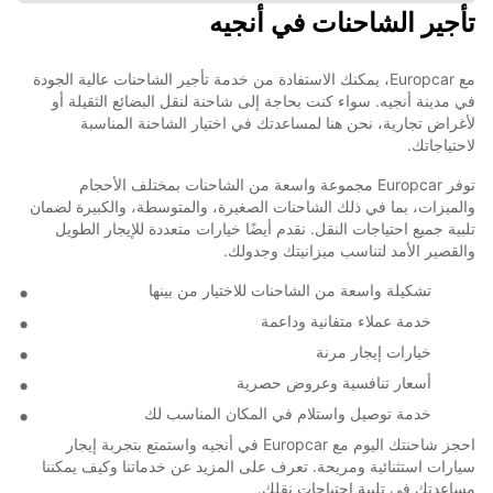
تأجير الشاحنات في أنجيه
مع Europcar، يمكنك الاستفادة من خدمة تأجير الشاحنات عالية الجودة
في مدينة أنجيه. سواء كنت بحاجة إلى شاحنة لنقل البضائع الثقيلة أو
لأغراض تجارية، نحن هنا لمساعدتك في اختيار الشاحنة المناسبة
لاحتياجاتك.
توفر Europcar مجموعة واسعة من الشاحنات بمختلف الأحجام
والميزات، بما في ذلك الشاحنات الصغيرة، والمتوسطة، والكبيرة لضمان
تلبية جميع احتياجات النقل. نقدم أيضًا خيارات متعددة للإيجار الطويل
والقصير الأمد لتناسب ميزانيتك وجدولك.
تشكيلة واسعة من الشاحنات للاختيار من بينها
خدمة عملاء متفانية وداعمة
خيارات إيجار مرنة
أسعار تنافسية وعروض حصرية
خدمة توصيل واستلام في المكان المناسب لك
احجز شاحنتك اليوم مع Europcar في أنجيه واستمتع بتجربة إيجار
سيارات استثنائية ومريحة. تعرف على المزيد عن خدماتنا وكيف يمكننا
مساعدتك في تلبية احتياجات نقلك.