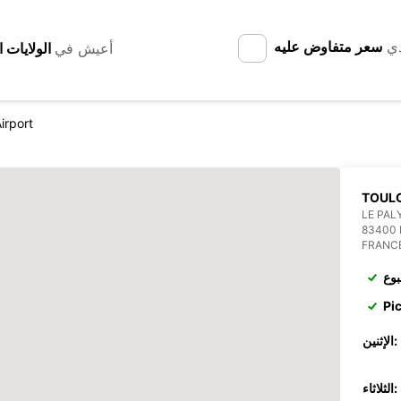
دي
سعر متفاوض عليه
أعيش في
irport
TOULO
LE PAL
83400
FRANC
بوع
Pi
الإثنين:
الثلاثاء: