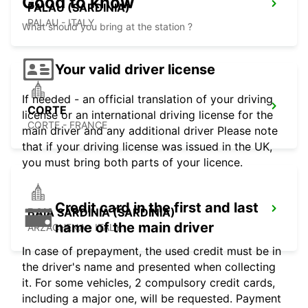
Good to know
PALAU (SARDINIA)
PALAU - ITALY
What should you bring at the station ?
Your valid driver license
If needed - an official translation of your driving
CORTE
license or an international driving license for the
CORTE - FRANCE
main driver and any additional driver Please note
that if your driving license was issued in the UK,
you must bring both parts of your licence.
Credit card in the first and last
BAIA SARDINIA (SARDINIA)
name of the main driver
ARZACHENA - ITALY
In case of prepayment, the used credit must be in
the driver's name and presented when collecting
it. For some vehicles, 2 compulsory credit cards,
including a major one, will be requested. Payment