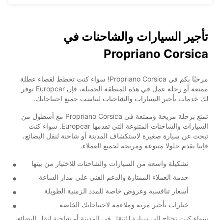
تأجير السيارات والشاحنات في
Propriano Corsica
مرحبًا بكم في Propriano Corsica! سواء كنت تخطط لقضاء عطلة
ممتعة أو رحلة عمل في هذه المنطقة الجميلة، فإن Europcar توفر
لك خدمات تأجير السيارات والشاحنات لتناسب جميع احتياجاتك.
تمتع برحلة مريحة وممتعة في Propriano Corsica مع أسطول من
السيارات والشاحنات المتنوعة التي تقدمها Europcar. سواء كنت
تبحث عن سيارة صغيرة لاستكشاف المدينة أو شاحنة لنقل البضائع،
فإننا نقدم حلولا متنوعة ومريحة لجميع العملاء.
تشكيلة واسعة من السيارات والشاحنات للاختيار من بينها
خدمة العملاء الممتازة والدعم الفني على مدار الساعة
أسعار تنافسية وعروض خاصة للمدد الزمنية الطويلة
خيارات تأجير مرنة وملاءمة لاحتياجاتك الخاصة
سواء كنت تحتاج إلى سيارة للتنقل في المدينة أو شاحنة لنقل البضائع،