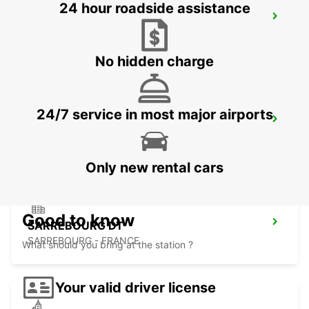
24 hour roadside assistance
HAGUENAU
HAGUENAU - FRANCE
No hidden charge
24/7 service in most major airports
KARLSRUHE BADEN-BADEN AIRPORT
RHEINMUENSTER - GERMANY
Only new rental cars
Good to know
SARREBOURG DT
SARREBOURG - FRANCE
What should you bring at the station ?
Your valid driver license