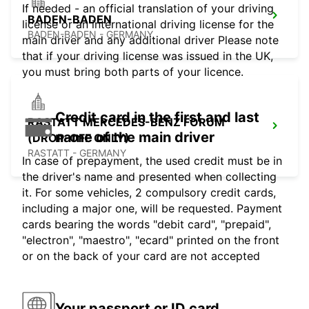
If needed - an official translation of your driving
BADEN-BADEN
license or an international driving license for the
BADEN-BADEN - GERMANY
main driver and any additional driver Please note
that if your driving license was issued in the UK,
you must bring both parts of your licence.
Credit card in the first and last
RASTATT MERCEDES-BENZ FORUM
name of the main driver
(DROP-OFF ONLY)
RASTATT - GERMANY
In case of prepayment, the used credit must be in
the driver's name and presented when collecting
it. For some vehicles, 2 compulsory credit cards,
including a major one, will be requested. Payment
cards bearing the words "debit card", "prepaid",
"electron", "maestro", "ecard" printed on the front
or on the back of your card are not accepted
Your passport or ID card