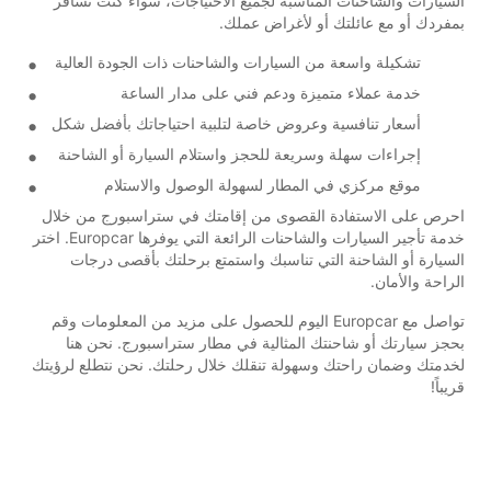
السيارات والشاحنات المناسبة لجميع الاحتياجات، سواء كنت تسافر
بمفردك أو مع عائلتك أو لأغراض عملك.
تشكيلة واسعة من السيارات والشاحنات ذات الجودة العالية
خدمة عملاء متميزة ودعم فني على مدار الساعة
أسعار تنافسية وعروض خاصة لتلبية احتياجاتك بأفضل شكل
إجراءات سهلة وسريعة للحجز واستلام السيارة أو الشاحنة
موقع مركزي في المطار لسهولة الوصول والاستلام
احرص على الاستفادة القصوى من إقامتك في ستراسبورج من خلال
خدمة تأجير السيارات والشاحنات الرائعة التي يوفرها Europcar. اختر
السيارة أو الشاحنة التي تناسبك واستمتع برحلتك بأقصى درجات
الراحة والأمان.
تواصل مع Europcar اليوم للحصول على مزيد من المعلومات وقم
بحجز سيارتك أو شاحنتك المثالية في مطار ستراسبورج. نحن هنا
لخدمتك وضمان راحتك وسهولة تنقلك خلال رحلتك. نحن نتطلع لرؤيتك
قريباً!