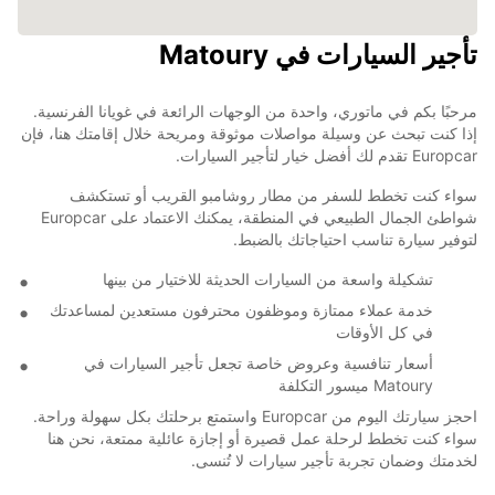
تأجير السيارات في Matoury
مرحبًا بكم في ماتوري، واحدة من الوجهات الرائعة في غويانا الفرنسية.
إذا كنت تبحث عن وسيلة مواصلات موثوقة ومريحة خلال إقامتك هنا، فإن
Europcar تقدم لك أفضل خيار لتأجير السيارات.
سواء كنت تخطط للسفر من مطار روشامبو القريب أو تستكشف
شواطئ الجمال الطبيعي في المنطقة، يمكنك الاعتماد على Europcar
لتوفير سيارة تناسب احتياجاتك بالضبط.
تشكيلة واسعة من السيارات الحديثة للاختيار من بينها
خدمة عملاء ممتازة وموظفون محترفون مستعدين لمساعدتك
في كل الأوقات
أسعار تنافسية وعروض خاصة تجعل تأجير السيارات في
Matoury ميسور التكلفة
احجز سيارتك اليوم من Europcar واستمتع برحلتك بكل سهولة وراحة.
سواء كنت تخطط لرحلة عمل قصيرة أو إجازة عائلية ممتعة، نحن هنا
لخدمتك وضمان تجربة تأجير سيارات لا تُنسى.