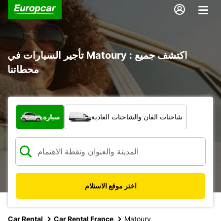
تأجير السيارات في Matoury : اكتشف جميع
محطاتنا
ما نوع المركبة؟
شاحنات الفان والشاحنات العادية
سيارة
اختر موقع الاستلام
Car Rental
Car Rental France
Matoury