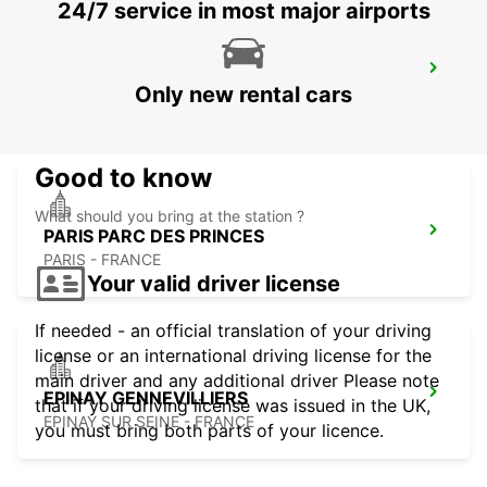
24/7 service in most major airports
IVRY-SUR-SEINE
Only new rental cars
IVRY SUR SEINE - FRANCE
Good to know
What should you bring at the station ?
PARIS PARC DES PRINCES
PARIS - FRANCE
Your valid driver license
If needed - an official translation of your driving
license or an international driving license for the
main driver and any additional driver Please note
EPINAY GENNEVILLIERS
that if your driving license was issued in the UK,
EPINAY SUR SEINE - FRANCE
you must bring both parts of your licence.