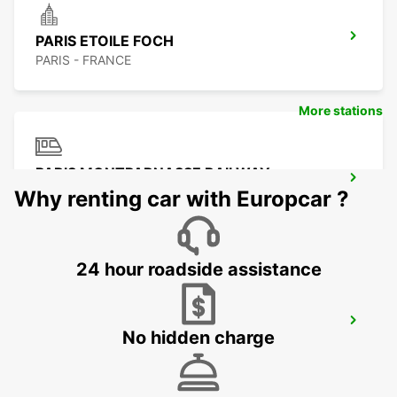
PARIS ETOILE FOCH
PARIS - FRANCE
More stations
PARIS MONTPARNASSE RAILWAY
STATION
Why renting car with Europcar ?
PARIS - FRANCE
24 hour roadside assistance
PARIS PLACE D'ITALIE
No hidden charge
PARIS - FRANCE