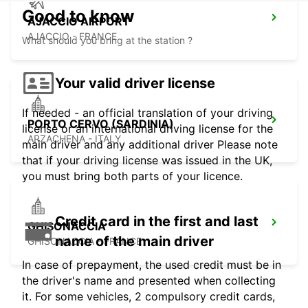
Good to know
AJACCIO AIRPORT
AJACCIO - FRANCE
What should you bring at the station ?
Your valid driver license
If needed - an official translation of your driving
PORTO CERVO (SARDINIA)
license or an international driving license for the
ARZACHENA - ITALY
main driver and any additional driver Please note
that if your driving license was issued in the UK,
you must bring both parts of your licence.
Credit card in the first and last
GHISONACCIA
name of the main driver
GHISONACCIA - FRANCE
In case of prepayment, the used credit must be in
the driver's name and presented when collecting
it. For some vehicles, 2 compulsory credit cards,