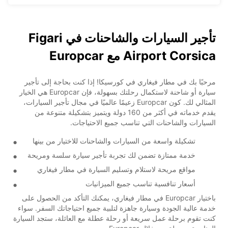
تأجير السيارات والشاحنات في Figari
Airport Corsica مع Europcar
مرحبًا بك في مطار فيغاري في كورسيكا! إذا كنت بحاجة إلى تأجير
سيارة أو شاحنة لاستكمال رحلتك بسهولة، فإن Europcar هي الخيار
المثالي لك. كون Europcar زعيمًا عالميًا في مجال تأجير السيارات،
يقدم خدماته في أكثر من 160 دولة ويتميز بتشكيلة متنوعة من
السيارات والشاحنات التي تناسب جميع الاحتياجات.
تشكيلة واسعة من السيارات والشاحنات للاختيار من بينها
خدمة ممتازة تضمن لك تجربة تأجير سيارة سلسة ومريحة
مواقع مريحة لاستلام وتسليم السيارة في مطار فيغاري
أسعار تنافسية تناسب جميع الميزانيات
باختيار Europcar في مطار فيغاري، يمكنك التأكد من الحصول على
خدمة عالية الجودة وسيارة جاهزة لتلبية جميع احتياجاتك السفر. سواء
كنت تقوم برحلة عمل سريعة أو رحلة عطلة مع العائلة، ستجد السيارة