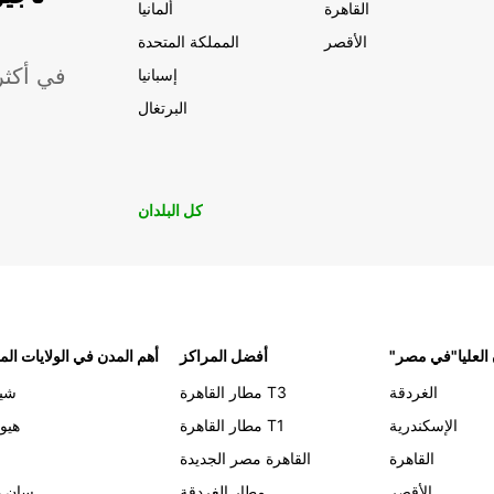
القاهرة
ألمانيا
الأقصر
المملكة المتحدة
موقعًا لشركة ropcar
إسبانيا
البرتغال
كل البلدان
 العليا"في مصر
أفضل المراكز
أهم المدن في الولايات الم
الغردقة
مطار القاهرة T3
شيك
الإسكندرية
مطار القاهرة T1
هيو
القاهرة
القاهرة مصر الجديدة
الأقصر
مطار الغردقة
سان د