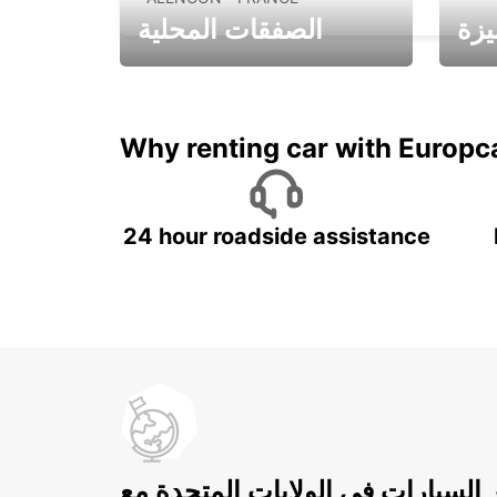
يزة
الصفقات المحلية
ادفع لمدة 5 أيام واحصل على
متميزة
7 أيام
Why renting car with Europc
24 hour roadside assistance
ر السيارات في الولايات المتحدة مع