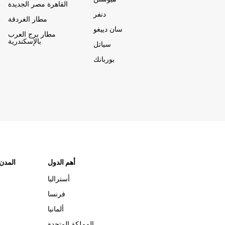
القاهرة مصر الجديدة
دنفر
مطار الغردقة
سان دييغو
مطار برج العرب
بالإسكندرية
سياتل
بوربانك
أهم الدول
"المدن
أستراليا
فرنسا
ألمانيا
المملكة المتحدة