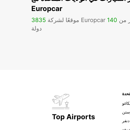
Europcar
Eu في أكثر من
140
3835
دولة
تحدة
اغو
ستن
Top Airports
دنفر
ييغو