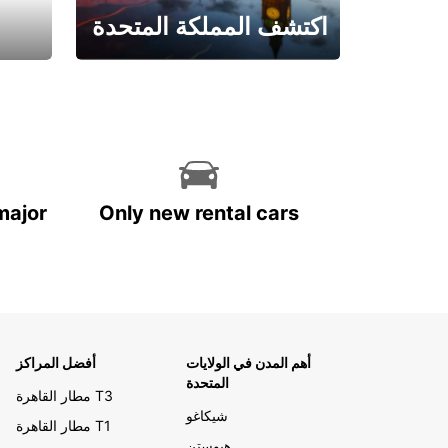
اكتشف المملكة المتحدة
احجز الآن
major
Only new rental cars
أهم المدن في الولايات
أفضل المراكز
المتحدة
مطار القاهرة T3
شيكاغو
مطار القاهرة T1
هيوستن