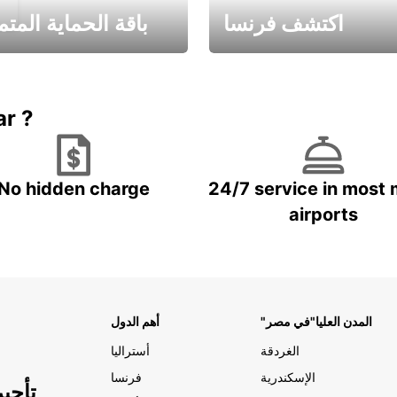
اكتشف فرنسا
باقة الحماية المتم
Book now
باقة الحماية ال
ar ?
No hidden charge
24/7 service in most 
airports
"المدن العليا"في مصر
أهم الدول
الغردقة
أستراليا
الإسكندرية
فرنسا
تأجي