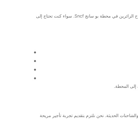
مرحبًا بكم في وكالة Europcar لتأجير السيارات في Pau Gare Sncf! نحن نقدم خدمات تأجير السيارات والشاحنات للعملاء المحليين والسياح الزائرين في محطة بو سانج Sncf. سواء كنت تحتاج إلى
متنوع من السيارات والشاحنات الحديثة. نحن نلتزم بتقديم تجربة تأجير مريحة