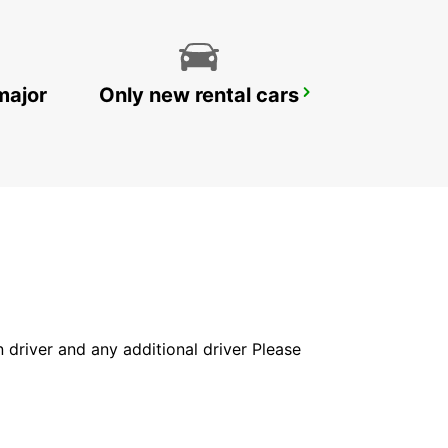
major
Only new rental cars
MONT-DE-MARSAN
MONT DE MARSAN - FRANCE
in driver and any additional driver Please