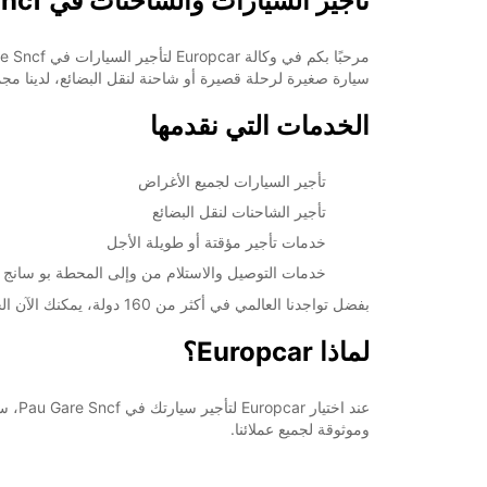
تأجير السيارات والشاحنات في Pau Gare Sncf
+33 (0) 559711584
سيارة صغيرة لرحلة قصيرة أو شاحنة لنقل البضائع، لدينا مج
خط سير الرحلة
الخدمات التي نقدمها
تأجير السيارات لجميع الأغراض
تأجير الشاحنات لنقل البضائع
خدمات تأجير مؤقتة أو طويلة الأجل
خدمات التوصيل والاستلام من وإلى المحطة بو سانج Sncf
بفضل تواجدنا العالمي في أكثر من 160 دولة، يمكنك الآن الحجز مسبقًا لسيارتك المفضلة عبر موقعنا الإلكتروني لضمان توافرها عند وصولك إلى المحطة.
لماذا Europcar؟
عند 
وموثوقة لجميع عملائنا.