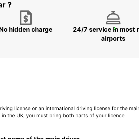
ar ?
No hidden charge
24/7 service in most 
AIRE-SUR-L'ADOUR
AIRE SUR L'ADOUR - FRANCE
airports
driving license or an international driving license for the ma
d in the UK, you must bring both parts of your licence.
last name of the main driver