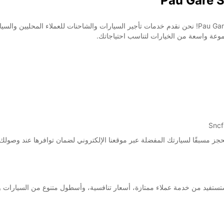
موعة واسعة من الخيارات لتناسب احتياجاتك.
اختيار Europcar لتأجير سيارتك في Pau Gare Sncf، ستستفيد من خدمة عملاء ممتازة، أسعار تنافسية، وأسطول 