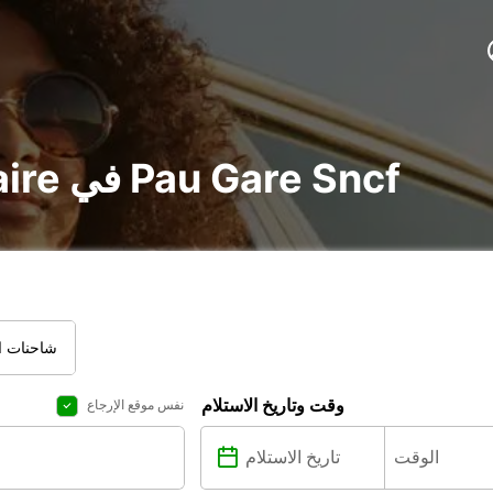
تأجير voiture و utilitaire في Pau Gare Sncf
شاحنات ال
وقت وتاريخ الاستلام
نفس موقع الإرجاع