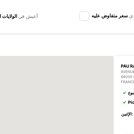
دي
سعر متفاوض عليه
أعيش في
PAU R
AVENUE
64000 
FRANC
بوع
Pi
الإثنين: