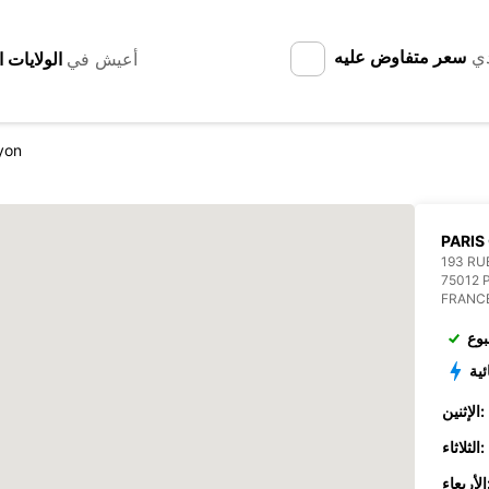
دي
سعر متفاوض عليه
أعيش في
yon
PARIS
193 RU
75012 
FRANC
بوع
ئية
الإثنين:
الثلاثاء:
عاء: