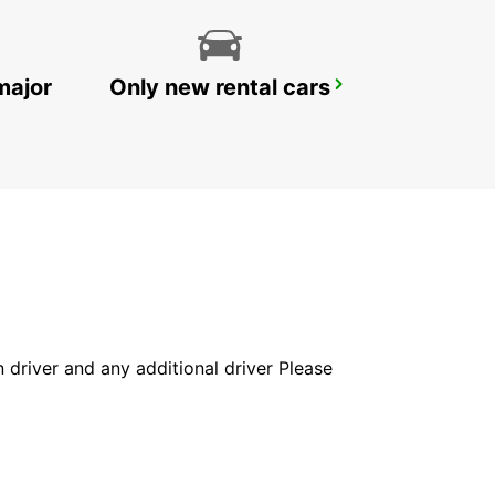
major
Only new rental cars
PARIS ORLY AIRPORT
ORLY - FRANCE
in driver and any additional driver Please