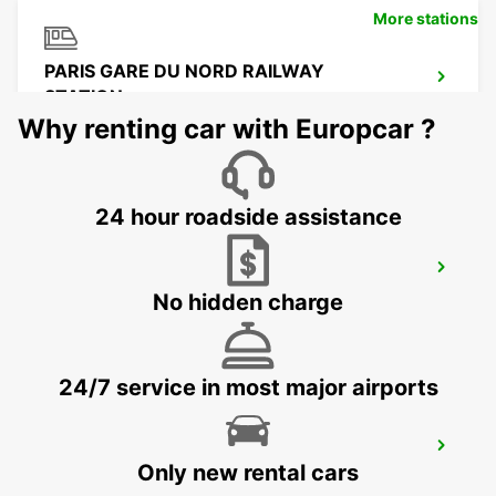
More stations
PARIS GARE DU NORD RAILWAY
STATION
PARIS - FRANCE
Why renting car with Europcar ?
24 hour roadside assistance
PARIS GARE SAINT-LAZARE RAILWAY
STATION
No hidden charge
PARIS - FRANCE
24/7 service in most major airports
LOGNES
Only new rental cars
LOGNES - FRANCE