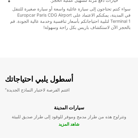
خيارات دفع مرنة لتسهيل عملية الحجز.
سواء كنتم تحتاجون إلى سيارة عائلية واسعة أو سيارة صغيرة للتنقل
في المدينة، يمكنكم الاعتماد على Europcar Paris CDG Airport
Terminal 1 لتلبية احتياجاتكم بأسعار تنافسية وخدمة عالية الجودة. قم
بالحجز الآن لاستكشاف باريس بكل راحة وسهولة!
أسطول يلبي احتياجاتك
"اغتنم الفرصة لاختبار النماذج الجديدة
سيارات المدينة
وتتراوح هذه من طراز مدمج وموفر للوقود إلى طراز صديق للبيئة
شاهد المزيد