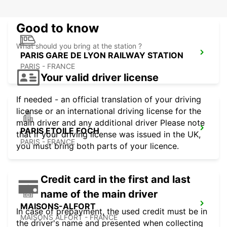
Good to know
What should you bring at the station ?
PARIS GARE DE LYON RAILWAY STATION
PARIS - FRANCE
Your valid driver license
If needed - an official translation of your driving
license or an international driving license for the
main driver and any additional driver Please note
PARIS ETOILE FOCH
that if your driving license was issued in the UK,
PARIS - FRANCE
you must bring both parts of your licence.
Credit card in the first and last
name of the main driver
MAISONS-ALFORT
In case of prepayment, the used credit must be in
MAISONS ALFORT - FRANCE
the driver's name and presented when collecting