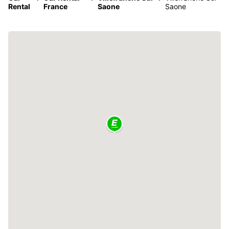
Rental
France
Saone
Saone