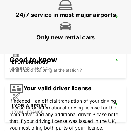
24/7 service in most major airports
MACON
MACON - FRANCE
Only new rental cars
Good to know
LYON BRIGNAIS
BRIGNAIS - FRANCE
What should you bring at the station ?
Your valid driver license
If needed - an official translation of your driving
LYON AIRPORT
license or an international driving license for the
LYON - FRANCE
main driver and any additional driver Please note
that if your driving license was issued in the UK,
you must bring both parts of your licence.