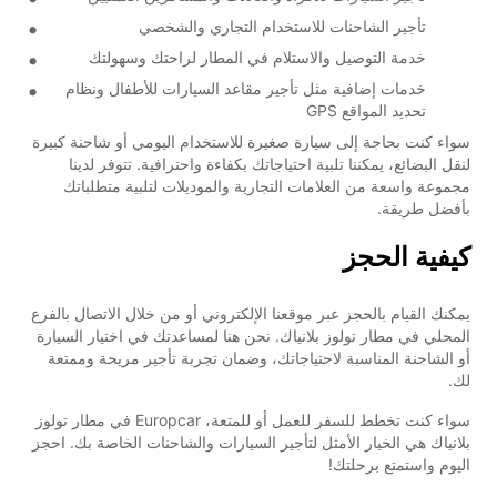
تأجير الشاحنات للاستخدام التجاري والشخصي
خدمة التوصيل والاستلام في المطار لراحتك وسهولتك
خدمات إضافية مثل تأجير مقاعد السيارات للأطفال ونظام
تحديد المواقع GPS
سواء كنت بحاجة إلى سيارة صغيرة للاستخدام اليومي أو شاحنة كبيرة
لنقل البضائع، يمكننا تلبية احتياجاتك بكفاءة واحترافية. تتوفر لدينا
مجموعة واسعة من العلامات التجارية والموديلات لتلبية متطلباتك
بأفضل طريقة.
كيفية الحجز
يمكنك القيام بالحجز عبر موقعنا الإلكتروني أو من خلال الاتصال بالفرع
المحلي في مطار تولوز بلانياك. نحن هنا لمساعدتك في اختيار السيارة
أو الشاحنة المناسبة لاحتياجاتك، وضمان تجربة تأجير مريحة وممتعة
لك.
سواء كنت تخطط للسفر للعمل أو للمتعة، Europcar في مطار تولوز
بلانياك هي الخيار الأمثل لتأجير السيارات والشاحنات الخاصة بك. احجز
اليوم واستمتع برحلتك!