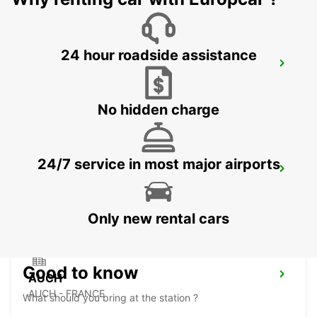
24 hour roadside assistance
MONTAUBAN RAILWAY STATION
MONTAUBAN - FRANCE
No hidden charge
24/7 service in most major airports
PAMIERS
PAMIERS - FRANCE
Only new rental cars
Good to know
AUCH
AUCH - FRANCE
What should you bring at the station ?