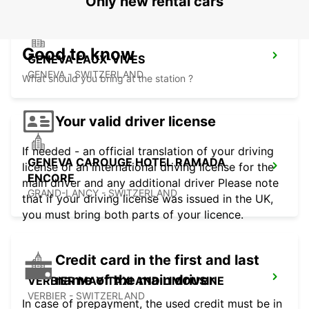
Only new rental cars
Good to know
GENEVA EAUX-VIVES
GENEVA - SWITZERLAND
What should you bring at the station ?
Your valid driver license
If needed - an official translation of your driving
GENEVA CAROUGE HOTEL RAMADA
license or an international driving license for the
ENCORE
main driver and any additional driver Please note
GRAND-LANCY - SWITZERLAND
that if your driving license was issued in the UK,
you must bring both parts of your licence.
Credit card in the first and last
name of the main driver
VERBIER MAY TAXI AND LIMOUSINE
VERBIER - SWITZERLAND
In case of prepayment, the used credit must be in