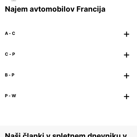
Najem avtomobilov Francija
A - C
C - P
B - P
P - W
Naši članki v spletnem dnevniku v