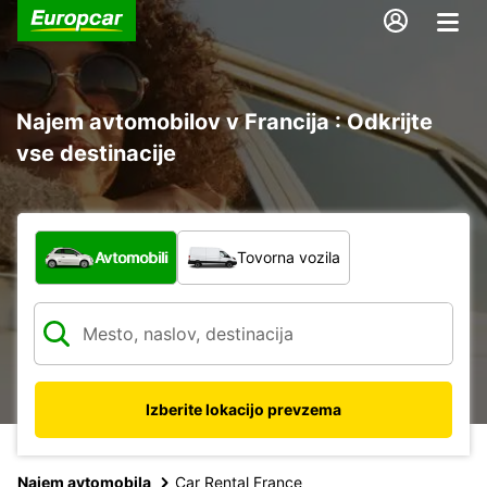
Najem avtomobilov v Francija : Odkrijte
vse destinacije
Katera vrsta vozila?
Avtomobili
Tovorna vozila
Izberite lokacijo prevzema
Najem avtomobila
Car Rental France