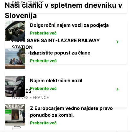
PARIS - FRANCE
Naši članki v spletnem dnevniku v
Slovenija
Dolgoročni najem vozil za podjetja
Preberite več
PARIS GARE SAINT-LAZARE RAILWAY
STATION
Izkoristite popust za člane
PARIS - FRANCE
Preberite več
Najem električnih vozil
Preberite več
LOGNES
LOGNES - FRANCE
Z Europcarjem vedno najdete pravo
ponudbo za kombi.
Preberite več