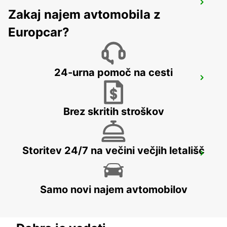
PARIS GARE DE LYON RAILWAY STATION
Zakaj najem avtomobila z
PARIS - FRANCE
Europcar?
24-urna pomoč na cesti
PARIS ETOILE FOCH
PARIS - FRANCE
Brez skritih stroškov
Storitev 24/7 na večini večjih letališč
MAISONS-ALFORT
MAISONS ALFORT - FRANCE
Samo novi najem avtomobilov