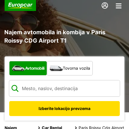
Najem avtomobila in kombija v Paris
Roissy CDG Airport T1
Katera vrsta vozila?
Avtomobili
Tovorna vozila
Izberite lokacijo prevzema
Najem
Car Rental
Paris Roissy Cdg Airport