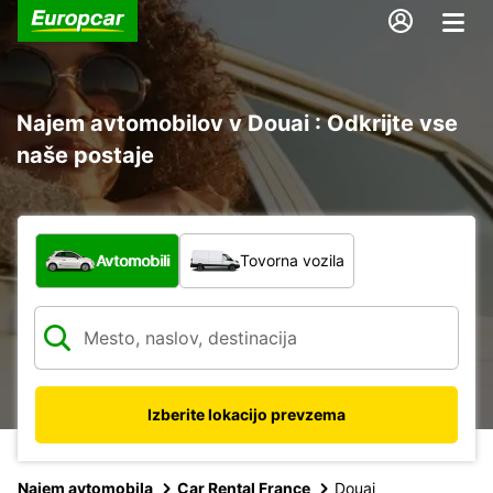
Najem avtomobilov v Douai : Odkrijte vse
naše postaje
Katera vrsta vozila?
Avtomobili
Tovorna vozila
Izberite lokacijo prevzema
Najem avtomobila
Car Rental France
Douai