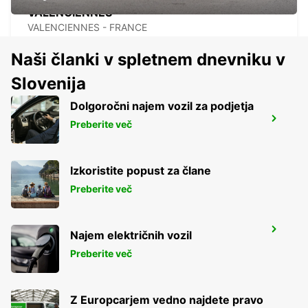
VALENCIENNES
VALENCIENNES - FRANCE
Naši članki v spletnem dnevniku v
Slovenija
Dolgoročni najem vozil za podjetja
LENS RAILWAY STATION - SERVICE
Preberite več
POINT
LENS - FRANCE
Izkoristite popust za člane
Preberite več
LILLE VILLENEUVE-D'ASCQ
Najem električnih vozil
VILLENEUVE D ASCQ - FRANCE
Preberite več
Z Europcarjem vedno najdete pravo