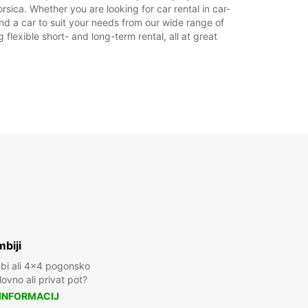
sica. Whether you are looking for car rental in car-
find a car to suit your needs from our wide range of
flexible short- and long-term rental, all at great
biji
mbi ali 4x4 pogonsko
ovno ali privat pot?
 INFORMACIJ