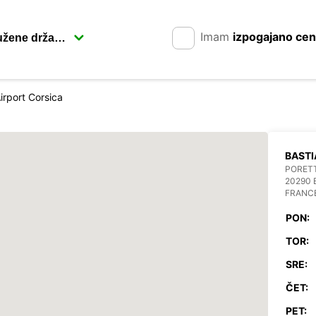
Imam
izpogajano ce
irport Corsica
BASTI
PORETT
20290
FRANC
PON:
TOR:
SRE:
ČET:
PET: