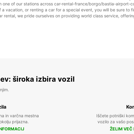
 one of our stations across car-rental-france/borgo/bastia-airport-cor
 a vacation, or renting a car for a special event, you will be sure to 
rental, we pride ourselves on providing world class service, offering 
v: široka izbira vozil
njim.
ila
Kom
na in varčna mestna
Iščete potniški ko
 okolju prijazna.
vozilo za vašo posl
INFORMACIJ
ŽELIM VEČ