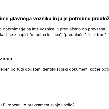
a ime glavnega voznika in jo je potrebno predlo
no dobroimetje na ime voznika in predloženo ob prevzemu. 
 kartice z napisi "debetna kartica", "predplačni", "elektron", 
aznica
reben bo tudi dodaten identifikacijski dokument, kot je pot
tu Europcar, ko prevzamem svoje vozilo?