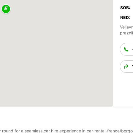
SOB:
NED:
Veljav
prazni
ar round for a seamless car hire experience in car-rental-france/borg