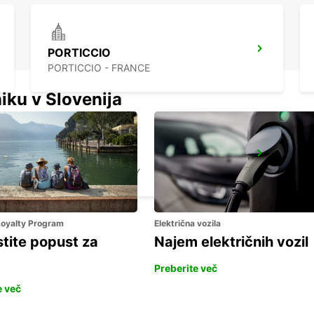
PORTICCIO
PORTICCIO - FRANCE
iku v Slovenija
FOLLONICA
FOLLONICA - ITALY
 Loyalty Program
Električna vozila
stite popust za
Najem električnih vozil
Preberite več
e več