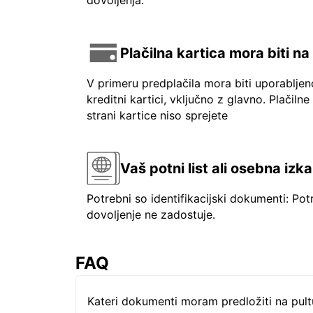
dovoljenja.
Plačilna kartica mora biti n
V primeru predplačila mora biti uporablje
kreditni kartici, vključno z glavno. Plačilne
strani kartice niso sprejete
Vaš potni list ali osebna izk
Potrebni so identifikacijski dokumenti: Pot
dovoljenje ne zadostuje.
FAQ
Kateri dokumenti moram predložiti na pul