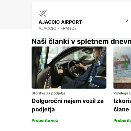
AJACCIO AIRPORT
AJACCIO - FRANCE
Naši članki v spletnem dnevn
PROPRIANO
PROPRIANO - FRANCE
Storitve za podjetja
Privilege
Dolgoročni najem vozil za
Izkori
podjetja
člane
Preberite več
Preberit