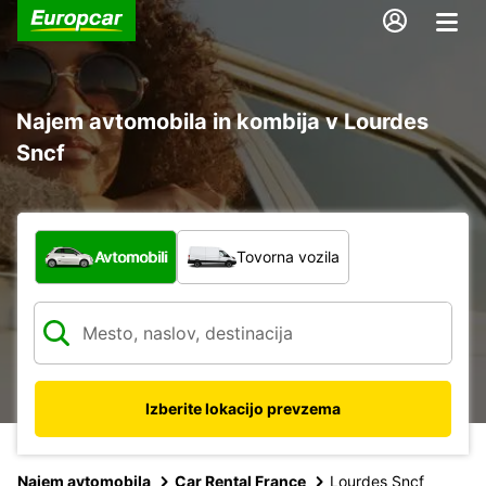
Najem avtomobila in kombija v Lourdes
Sncf
Katera vrsta vozila?
Avtomobili
Tovorna vozila
Izberite lokacijo prevzema
Najem avtomobila
Car Rental France
Lourdes Sncf