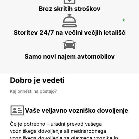
Brez skritih stroškov
AIRE-SUR-L'ADOUR
AIRE SUR L'ADOUR - FRANCE
Storitev 24/7 na večini večjih letališč
Samo novi najem avtomobilov
Dobro je vedeti
Kaj prinesti na postajo?
Vaše veljavno vozniško dovoljenje
Če je potrebno - uradni prevod vašega
vozniškega dovoljenja ali mednarodnega
vozniškega dovoljenja za glavnega voznika in