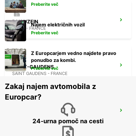
Preberite več
PAU UZEIN
Najem električnih vozil
UZEIN - FRANCE
Preberite več
Z Europcarjem vedno najdete pravo
ponudbo za kombi.
SAINT-GAUDENS
Preberite več
SAINT GAUDENS - FRANCE
Zakaj najem avtomobila z
Europcar?
PAU MAULEON
MAULEON - FRANCE
24-urna pomoč na cesti