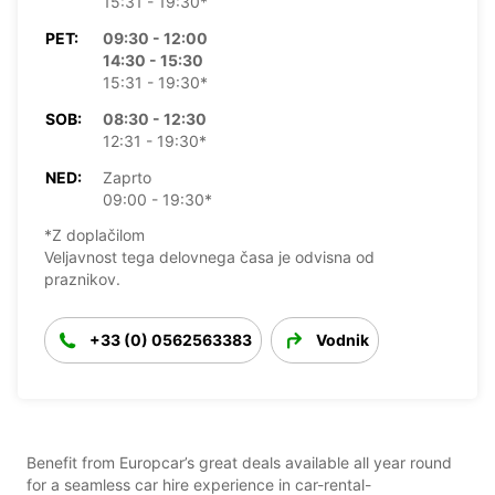
15:31 - 19:30*
PET:
09:30 - 12:00
14:30 - 15:30
15:31 - 19:30*
SOB:
08:30 - 12:30
12:31 - 19:30*
NED:
Zaprto
09:00 - 19:30*
*Z doplačilom
Veljavnost tega delovnega časa je odvisna od
praznikov.
+33 (0) 0562563383
Vodnik
Benefit from Europcar’s great deals available all year round
for a seamless car hire experience in car-rental-