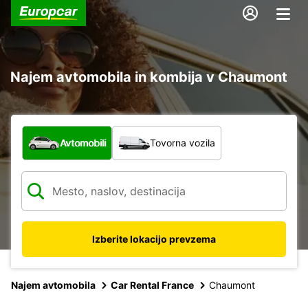
Najem avtomobila in kombija v Chaumont
Katera vrsta vozila?
Avtomobili
Tovorna vozila
Izberite lokacijo prevzema
Najem avtomobila
Car Rental France
Chaumont