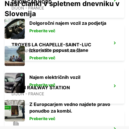
DIJON CAP NORD
Naši članki v spletnem dnevniku v
DIJON - FRANCE
Slovenija
Dolgoročni najem vozil za podjetja
Preberite več
TROYES LA CHAPELLE-SAINT-LUC
Izkoristite popust za člane
LA CHAPELLE SAINT LUC - FRANCE
Preberite več
Najem električnih vozil
Preberite več
DIJON RAILWAY STATION
DIJON - FRANCE
Z Europcarjem vedno najdete pravo
ponudbo za kombi.
Preberite več