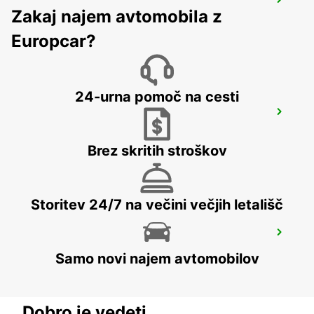
VESOUL
Zakaj najem avtomobila z
NOIDANS LES VESOUL - FRANCE
Europcar?
24-urna pomoč na cesti
VESOUL RAILWAY STATION - SERVICE
POINT
VESOUL - FRANCE
Brez skritih stroškov
Storitev 24/7 na večini večjih letališč
EPINAL RAILWAY STATION - SERVICE
POINT
Samo novi najem avtomobilov
EPINAL - FRANCE
Dobro je vedeti