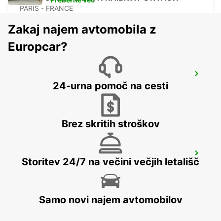
PARIS - FRANCE
Zakaj najem avtomobila z
Europcar?
PARIS MONTPARNASSE RAILWAY
STATION
24-urna pomoč na cesti
PARIS - FRANCE
Brez skritih stroškov
LOGNES
Storitev 24/7 na večini večjih letališč
LOGNES - FRANCE
Samo novi najem avtomobilov