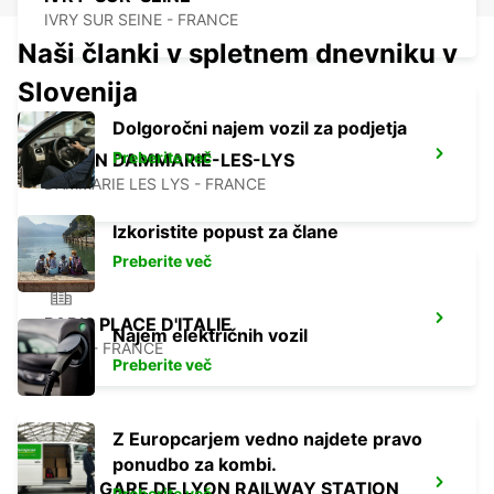
IVRY SUR SEINE - FRANCE
Naši članki v spletnem dnevniku v
Slovenija
Dolgoročni najem vozil za podjetja
Preberite več
MELUN DAMMARIE-LES-LYS
DAMMARIE LES LYS - FRANCE
Izkoristite popust za člane
Preberite več
PARIS PLACE D'ITALIE
Najem električnih vozil
PARIS - FRANCE
Preberite več
Z Europcarjem vedno najdete pravo
ponudbo za kombi.
PARIS GARE DE LYON RAILWAY STATION
Preberite več