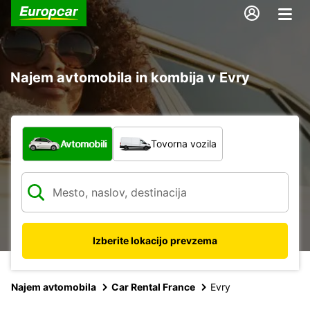
Najem avtomobila in kombija v Evry
Katera vrsta vozila?
Avtomobili
Tovorna vozila
Izberite lokacijo prevzema
Najem avtomobila
Car Rental France
Evry