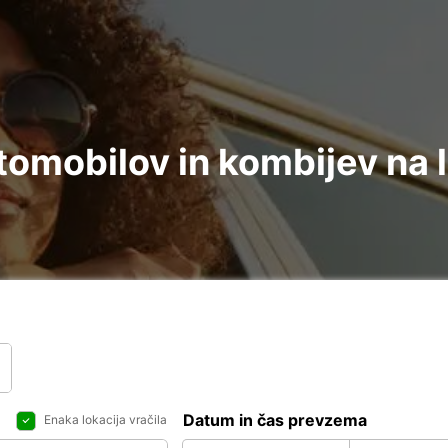
omobilov in kombijev na 
Datum in čas prevzema
Enaka lokacija vračila