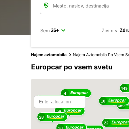
Sem
Živim v
Najem avtomobila
Najem Avtomobila Po Vsem S
Europcar po vsem svetu
16
449
4
18
10
360
54
28
22
30