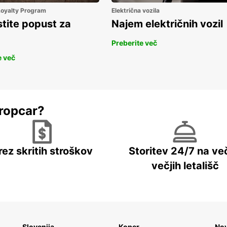
Far
 Loyalty Program
Električna vozila
Fin
stite popust za
Najem električnih vozil
Fra
Preberite več
Ger
e več
Ice
Ire
Ital
Lux
ropcar?
Mal
Net
No
rez skritih stroškov
Storitev 24/7 na več
Por
večjih letališč
Spa
Sw
Swi
Uni
Slovenija
Koper
No