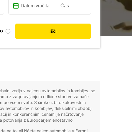
no
Išči
obalni vodja v najemu avtomobilov in kombijev, se
mo z zagotavljanjem odlične storitve za naše
e po vsem svetu. S široko izbiro kakovostnih
v avtomobilov in kombijev, fleksibilnimi obdobji
acij in konkurenčnimi cenami je načrtovanje
a potovanja z Europcarjem enostavno.
de na to, ali iščete najem avtomobila v Evropi,