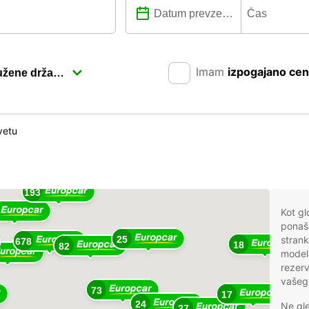
Imam
izpogajano ce
vetu
17
193
Kot gl
ponaša
25
strank
678
18
82
modelo
rezerv
vašeg
73
17
24
Ne gle
27