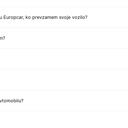
Mo
Nam
tu Europcar, ko prevzamem svoje vozilo?
Nig
Reu
Rw
em?
Sen
Sey
Sou
Swa
Tan
Tog
Tun
Zam
avtomobilu?
Zi
Am