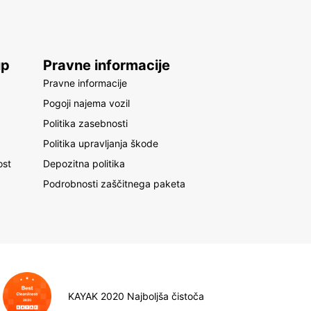
ja - Pacifik
ralia
up
Pravne informacije
bodia
Pravne informacije
Pogoji najema vozil
an
Politika zasebnosti
aysia
Politika upravljanja škode
al
ost
Depozitna politika
 Caledonia
Podrobnosti zaščitnega paketa
 Zealand
istan
lippines
 Lanka
iland
uatu
KAYAK 2020 Najboljša čistoča
ibi