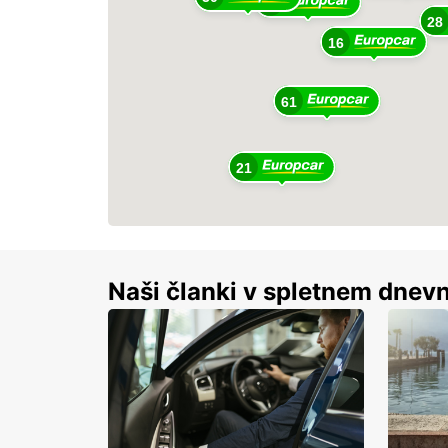
48
28
16
61
21
Naši članki v spletnem dnevn