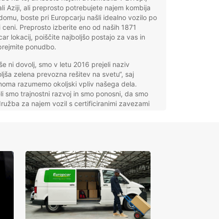
 ali Aziji, ali preprosto potrebujete najem kombija
 domu, boste pri Europcarju našli idealno vozilo po
i ceni. Preprosto izberite eno od naših 1871
ar lokacij, poiščite najboljšo postajo za vas in
7
prejmite ponudbo.
še ni dovolj, smo v letu 2016 prejeli naziv
ljša zelena prevozna rešitev na svetu“, saj
15
noma razumemo okoljski vpliv našega dela.
li smo trajnostni razvoj in smo ponosni, da smo
ružba za najem vozil s certificiranimi zavezami
m svetu. Konec koncev, kar je dobro za Zemljo,
ro za naše voznike.
odna Evropa
orra
tria
gium
mark