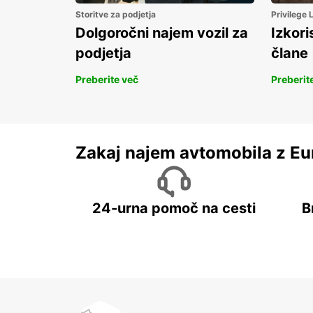
Storitve za podjetja
Privilege
Dolgoročni najem vozil za
Izkori
podjetja
člane
Preberite več
Preberit
Zakaj najem avtomobila z Eu
24-urna pomoč na cesti
B