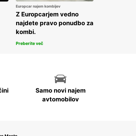
oe Islands
Europcar najem kombijev
land
Z Europcarjem vedno
nce
najdete pravo ponudbo za
many
kombi.
land
Preberite več
land
y
embourg
ta
herlands
rway
ini
Samo novi najem
tugal
avtomobilov
in
eden
tzerland
ted Kingdom
vo Mesto