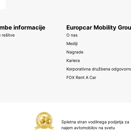
Azi
Aust
be informacije
Europcar Mobility Gro
Cam
 rešitve
O nas
Fiji
Mediji
Jap
Nagrade
Mal
Kariera
Nep
Korporativna družbena odgovorn
New
FOX Rent A Car
New
Pak
Phi
Sri
Tha
Van
Spletna stran vodilnega podjetja za
najem avtomobilov na svetu
Kar