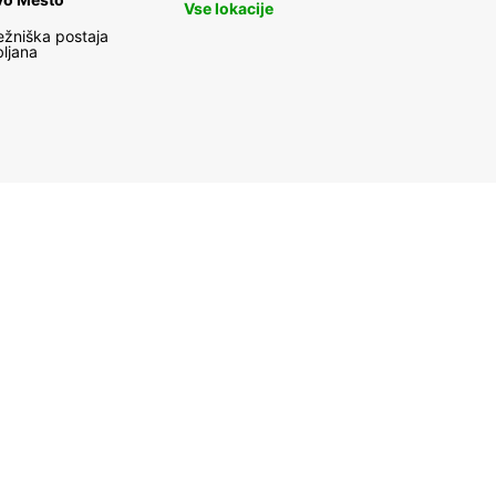
Vse lokacije
ika
ežniška postaja
bljana
ola
in
swana
ngo
outi
bon
ry Coast
ya
otho
i
ritania
ritius
otte
occo