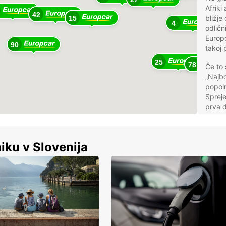
Afriki
42
bližje
15
4
odličn
Europc
90
takoj 
25
78
Če to 
„Najbo
popol
Spreje
prva d
po vse
je dob
iku v Slovenija
Zah
And
Aus
Bel
Den