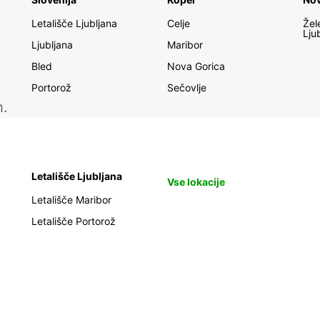
Afr
Letališče Ljubljana
Celje
Žel
Lju
Ljubljana
Maribor
Ang
Bled
Nova Gorica
Ben
Portorož
Sečovlje
Bot
h.
Co
Djib
Ga
Ivo
Letališče Ljubljana
Vse lokacije
Ken
Letališče Maribor
Les
Letališče Portorož
Mal
Mau
Mau
May
Mor