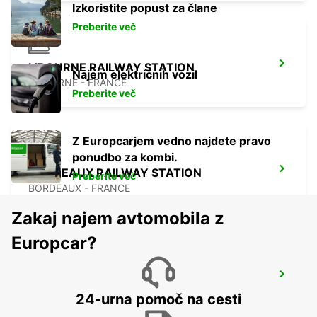
Izkoristite popust za člane
Preberite več
LIBOURNE RAILWAY STATION
Najem električnih vozil
LIBOURNE - FRANCE
Preberite več
Z Europcarjem vedno najdete pravo
ponudbo za kombi.
BORDEAUX RAILWAY STATION
Preberite več
BORDEAUX - FRANCE
Zakaj najem avtomobila z
Europcar?
BORDEAUX AIRPORT
MERIGNAC - FRANCE
24-urna pomoč na cesti