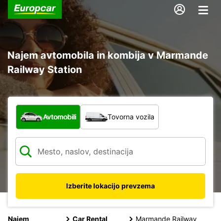
Najem avtomobila in kombija v Marmande
Railway Station
Katera vrsta vozila?
Avtomobili
Tovorna vozila
Izberite lokacijo prevzema
Najem
Car Rental
Marmande Railway