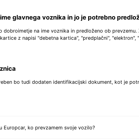
a ime glavnega voznika in jo je potrebno predlo
no dobroimetje na ime voznika in predloženo ob prevzemu. 
 kartice z napisi "debetna kartica", "predplačni", "elektron", 
aznica
reben bo tudi dodaten identifikacijski dokument, kot je pot
tu Europcar, ko prevzamem svoje vozilo?