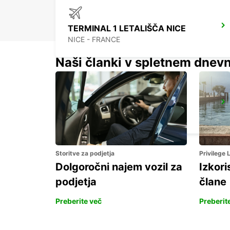
TERMINAL 1 LETALIŠČA NICE
NICE - FRANCE
Naši članki v spletnem dnevn
FREJUS
FREJUS - FRANCE
Storitve za podjetja
Privilege
Dolgoročni najem vozil za
Izkori
podjetja
člane
Preberite več
Preberit