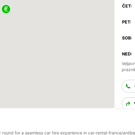
ČET:
PET:
SOB:
NED:
Veljav
prazni
ar round for a seamless car hire experience in car-rental-france/anti