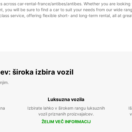
ns across car-rental-france/antibes/antibes. Whether you are looking f
ent, you will be sure to find a car to suit your needs from our wide 
class service, offering flexible short- and long-term rental, all at gre
v: široka izbira vozil
njim.
Luksuzna vozila
tna
Izbirate lahko v širokem rangu luksuznih
I
vozil priznanih proizvajalcev.
v
ŽELIM VEČ INFORMACIJ