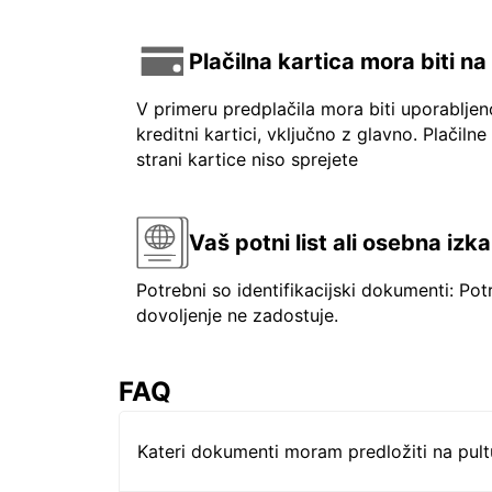
Plačilna kartica mora biti n
V primeru predplačila mora biti uporablje
kreditni kartici, vključno z glavno. Plačilne
strani kartice niso sprejete
Vaš potni list ali osebna izk
Potrebni so identifikacijski dokumenti: Pot
dovoljenje ne zadostuje.
FAQ
Kateri dokumenti moram predložiti na pul