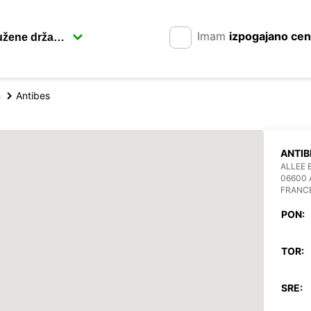
Imam
izpogajano ce
s
Antibes
ANTIB
ALLEE 
06600 
FRANC
PON:
TOR:
SRE: