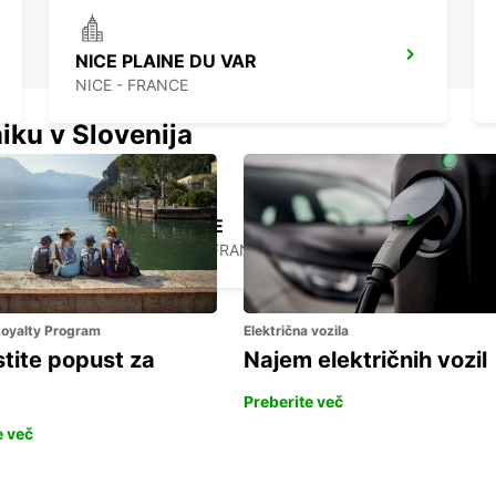
NICE PLAINE DU VAR
NICE - FRANCE
iku v Slovenija
SAINTE-MAXIME
SAINTE MAXIME - FRANCE
 Loyalty Program
Električna vozila
stite popust za
Najem električnih vozil
Preberite več
e več