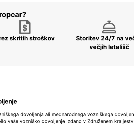
ropcar?
rez skritih stroškov
Storitev 24/7 na več
večjih letališč
ljenje
zniškega dovoljenja ali mednarodnega vozniškega dovoljen
ilo vaše vozniško dovoljenje izdano v Združenem kraljestv