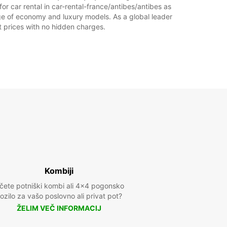
or car rental in car-rental-france/antibes/antibes as
range of economy and luxury models. As a global leader
at prices with no hidden charges.
Kombiji
ščete potniški kombi ali 4x4 pogonsko
ozilo za vašo poslovno ali privat pot?
ŽELIM VEČ INFORMACIJ