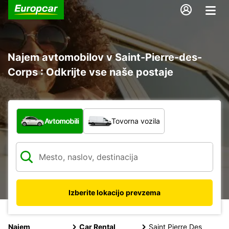
Najem avtomobilov v Saint-Pierre-des-
Corps : Odkrijte vse naše postaje
Katera vrsta vozila?
Avtomobili
Tovorna vozila
Izberite lokacijo prevzema
Najem
Car Rental
Saint Pierre Des