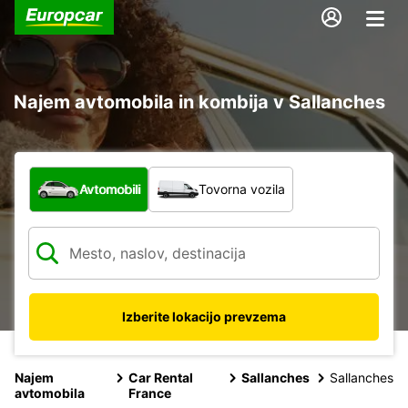
Najem avtomobila in kombija v Sallanches
Katera vrsta vozila?
Avtomobili
Tovorna vozila
Izberite lokacijo prevzema
Najem
Car Rental
Sallanches
Sallanches
avtomobila
France