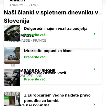
ANNECY
ANNECY - FRANCE
Naši članki v spletnem dnevniku v
Slovenija
Dolgoročni najem vozil za podjetja
Preberite več
ANNEMASSE
ANNEMASSE - FRANCE
Izkoristite popust za člane
Preberite več
BEX GARAGE DU RHONE
Najem električnih vozil
BEX - SWITZERLAND
Preberite več
Z Europcarjem vedno najdete pravo
ponudbo za kombi.
GENEVA EAUX-VIVES