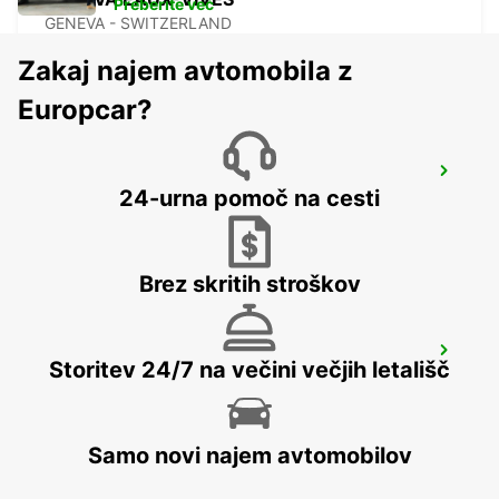
Preberite več
GENEVA - SWITZERLAND
Zakaj najem avtomobila z
Europcar?
GENEVA CAROUGE HOTEL RAMADA
ENCORE
24-urna pomoč na cesti
GRAND-LANCY - SWITZERLAND
Brez skritih stroškov
VERBIER MAY TAXI AND LIMOUSINE
Storitev 24/7 na večini večjih letališč
VERBIER - SWITZERLAND
Samo novi najem avtomobilov