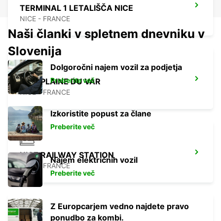
TERMINAL 1 LETALIŠČA NICE
NICE - FRANCE
Naši članki v spletnem dnevniku v
Slovenija
Dolgoročni najem vozil za podjetja
Preberite več
NICE PLAINE DU VAR
NICE - FRANCE
Izkoristite popust za člane
Preberite več
NICE RAILWAY STATION
Najem električnih vozil
NICE - FRANCE
Preberite več
Z Europcarjem vedno najdete pravo
ponudbo za kombi.