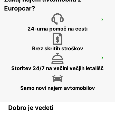
Europcar?
ANCENIS
ANCENIS - FRANCE
24-urna pomoč na cesti
Brez skritih stroškov
NOZAY
NOZAY - FRANCE
Storitev 24/7 na večini večjih letališč
Samo novi najem avtomobilov
Dobro je vedeti