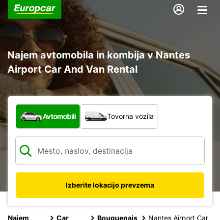
Najem avtomobila in kombija v Nantes
Airport Car And Van Rental
Katera vrsta vozila?
Avtomobili
Tovorna vozila
Izberite lokacijo prevzema
Najem
Car
Bouguenais
Nantes Airport Car