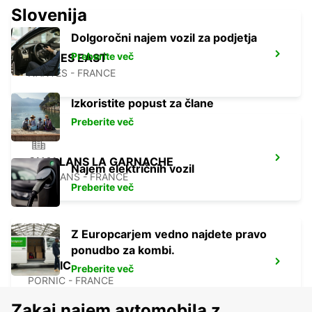
Slovenija
Dolgoročni najem vozil za podjetja
Preberite več
NANTES EAST
NANTES - FRANCE
Izkoristite popust za člane
Preberite več
CHALLANS LA GARNACHE
Najem električnih vozil
CHALLANS - FRANCE
Preberite več
Z Europcarjem vedno najdete pravo
ponudbo za kombi.
PORNIC
Preberite več
PORNIC - FRANCE
Zakaj najem avtomobila z