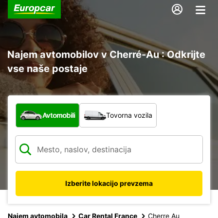
Najem avtomobilov v Cherré-Au : Odkrijte
vse naše postaje
Katera vrsta vozila?
Avtomobili
Tovorna vozila
Izberite lokacijo prevzema
Najem avtomobila
Car Rental France
Cherre Au