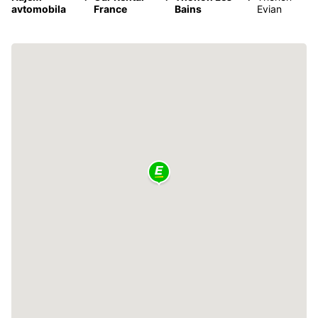
avtomobila
France
Bains
Evian