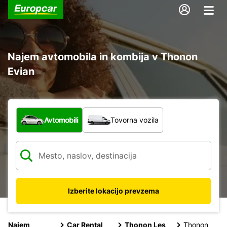
Najem avtomobila in kombija v Thonon
Evian
Katera vrsta vozila?
Avtomobili
Tovorna vozila
Izberite lokacijo prevzema
Najem
Car Rental
Thonon Les
Thonon