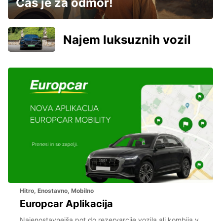
Čas je za odmor!
Najem luksuznih vozil
Hitro, Enostavno, Mobilno
Europcar Aplikacija
Najenostavnejša pot do rezervarcije vozila ali kombija v