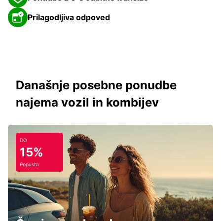
Prilagodljiva odpoved
Današnje posebne ponudbe
najema vozil in kombijev
DO
15%
Popusta