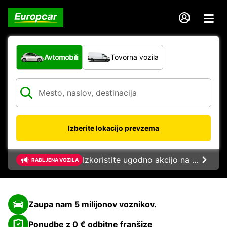
Katera vrsta vozila?
Avtomobili
Tovorna vozila
Izberite lokacijo prevzema
Izkoristite ugodno akcijo na rabljena vozila!
RABLJENA VOZILA
Zaupa nam 5 milijonov voznikov.
Ponudbe z 0 € odbitne franšize