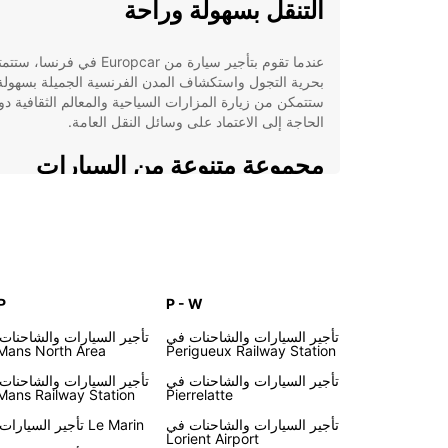
التنقل بسهولة وراحة
عندما تقوم بتأجير سيارة من Europcar في فرنسا، ست
بحرية التجول واستكشاف المدن الفرنسية الجميلة بسهولة
ستتمكن من زيارة المزارات السياحية والمعالم الثقافية دو
الحاجة إلى الاعتماد على وسائل النقل العامة.
مجموعة متنوعة من السيارات
توفر Europcar تشكيلة واسعة من السيارات لتلبية احتي
جميع العملاء. سواء كنت تبحث عن سيارة اقتصادية لرحلة
قصيرة أو سيارة عائلية لرحلة طويلة، ستجد ما تحتاجه لدى
Europcar في فرنسا.
P
P - W
خدمات تأجير مريحة
تأجير السيارات والشاحنات في
تأجير السيارات والشاحنات
Mans North Area
Perigueux Railway Station
بالإضافة إلى توفير سيارات عالية الجودة، تقدم Europcar
تأجير السيارات والشاحنات في
تأجير السيارات والشاحنات
خدمات تأجير مريحة تشمل تسليم السيارة إلى موقعك الم
Mans Railway Station
Pierrelatte
وخيارات تأجير مرنة تتناسب مع جدولك الزمني.
تأجير السيارات والشاحنات في
تأجير السيارات في Le Marin
Lorient Airport