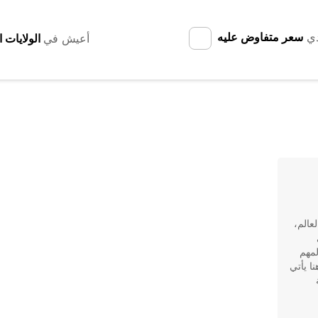
دي
سعر متفاوض عليه
أعيش في
عالم،
لمهم
ا يأتي
ة