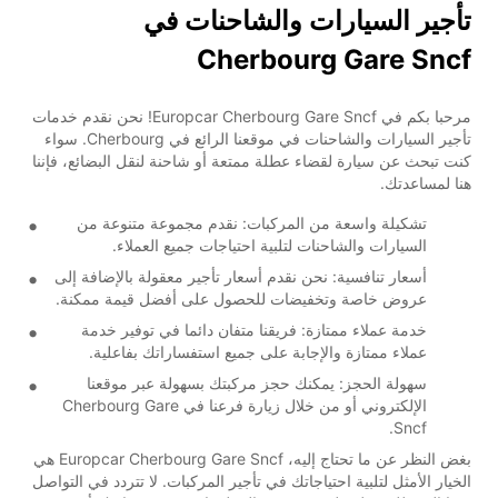
تأجير السيارات والشاحنات في
Cherbourg Gare Sncf
مرحبا بكم في Europcar Cherbourg Gare Sncf! نحن نقدم خدمات
تأجير السيارات والشاحنات في موقعنا الرائع في Cherbourg. سواء
كنت تبحث عن سيارة لقضاء عطلة ممتعة أو شاحنة لنقل البضائع، فإننا
هنا لمساعدتك.
تشكيلة واسعة من المركبات: نقدم مجموعة متنوعة من
السيارات والشاحنات لتلبية احتياجات جميع العملاء.
أسعار تنافسية: نحن نقدم أسعار تأجير معقولة بالإضافة إلى
عروض خاصة وتخفيضات للحصول على أفضل قيمة ممكنة.
خدمة عملاء ممتازة: فريقنا متفان دائما في توفير خدمة
عملاء ممتازة والإجابة على جميع استفساراتك بفاعلية.
سهولة الحجز: يمكنك حجز مركبتك بسهولة عبر موقعنا
الإلكتروني أو من خلال زيارة فرعنا في Cherbourg Gare
Sncf.
بغض النظر عن ما تحتاج إليه، Europcar Cherbourg Gare Sncf هي
الخيار الأمثل لتلبية احتياجاتك في تأجير المركبات. لا تتردد في التواصل