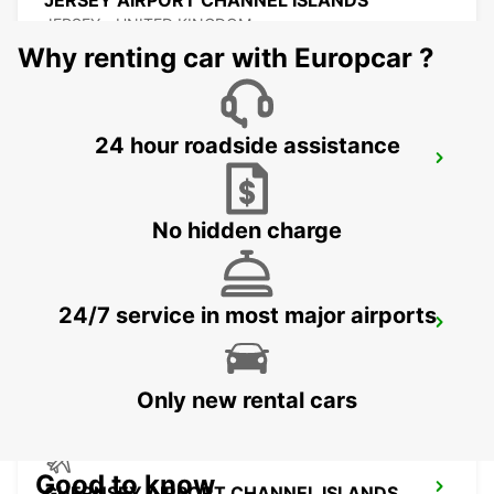
JERSEY AIRPORT CHANNEL ISLANDS
JERSEY - UNITED KINGDOM
Why renting car with Europcar ?
24 hour roadside assistance
COUTANCES
COUTANCES - FRANCE
No hidden charge
24/7 service in most major airports
SAINT-LO
AGNEAUX - FRANCE
Only new rental cars
Good to know
GUERNSEY AIRPORT CHANNEL ISLANDS