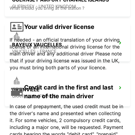
GUERNSEY - UNITED KINGDOM
What should you bring at the station ?
Your valid driver license
If needed - an official translation of your driving
BAYEUX VAUCELLES
license or an international driving license for the
VAUCELLES - FRANCE
main driver and any additional driver Please note
that if your driving license was issued in the UK,
you must bring both parts of your licence.
Credit card in the first and last
GRANVILLE
name of the main driver
GRANVILLE - FRANCE
In case of prepayment, the used credit must be in
the driver's name and presented when collecting
it. For some vehicles, 2 compulsory credit cards,
including a major one, will be requested. Payment
cards bearing the words "debit card", "prepaid",