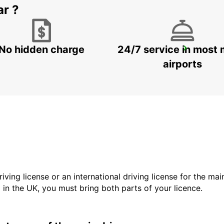
ar ?
No hidden charge
24/7 service in most 
PARIS PARC DES PRINCES
PARIS - FRANCE
airports
driving license or an international driving license for the ma
d in the UK, you must bring both parts of your licence.