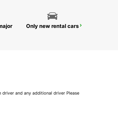
major
Only new rental cars
PARIS ORLY AIRPORT
ORLY - FRANCE
in driver and any additional driver Please