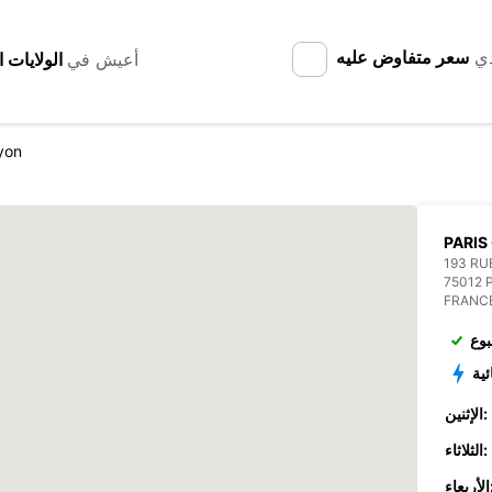
دي
سعر متفاوض عليه
أعيش في
yon
PARIS
193 RU
75012 
FRANC
بوع
ئية
الإثنين:
الثلاثاء:
عاء: